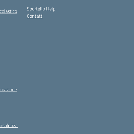
Sportello Help
colastico
Contatti
rmazione
onsulenza