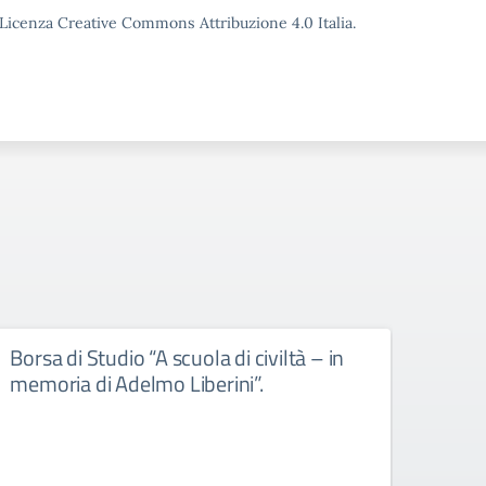
o Licenza Creative Commons Attribuzione 4.0 Italia.
Borsa di Studio “A scuola di civiltà – in
Libr
memoria di Adelmo Liberini”.
libri d