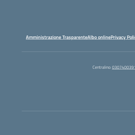
Amministrazione Trasparente
Albo online
Privacy Poli
Centralino:
030740039