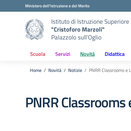
Vai ai contenuti
Vai al menu di navigazione
Vai al footer
Ministero dell'Istruzione e del Merito
Istituto di Istruzione Superiore
"Cristoforo Marzoli"
Palazzolo sull'Oglio
Scuola
Servizi
Novità
Didattica
Home
Novità
Notizie
PNRR Classrooms e L
PNRR Classrooms e