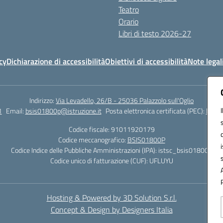
Teatro
Orario
Libri di testo 2026-27
cy
Dichiarazione di accessibilità
Obiettivi di accessibilità
Note legal
Indirizzo:
Via Levadello, 26/B - 25036 Palazzolo sull'Oglio
1
Email:
bsis01800p@istruzione.it
Posta elettronica certificata (PEC):
bsis0
Codice fiscale: 91011920179
Codice meccanografico:
BSIS01800P
Codice Indice delle Pubbliche Amministrazioni (IPA): istsc_bsis01800p
Codice unico di fatturazione (CUF): UFLUYU
Hosting & Powered by 3D Solution S.r.l.
Concept & Design by Designers Italia