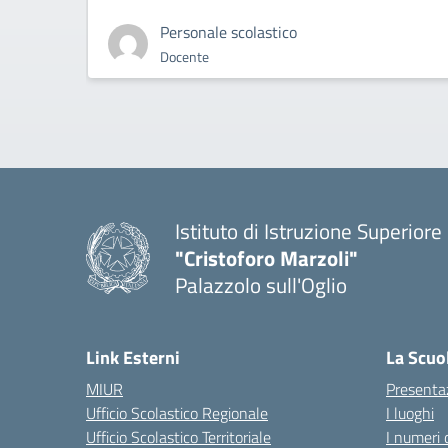
Personale scolastico
Docente
Istituto di Istruzione Superiore
"Cristoforo Marzoli"
Palazzolo sull'Oglio
— Visita la pagina iniziale del
Link Esterni
La Scuo
MIUR
Presenta
Ufficio Scolastico Regionale
I luoghi
Ufficio Scolastico Territoriale
I numeri 