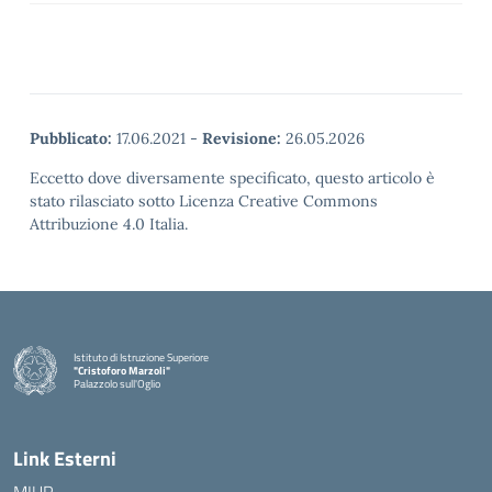
Pubblicato:
17.06.2021
-
Revisione:
26.05.2026
Eccetto dove diversamente specificato, questo articolo è
stato rilasciato sotto Licenza Creative Commons
Attribuzione 4.0 Italia.
Istituto di Istruzione Superiore
"Cristoforo Marzoli"
Palazzolo sull'Oglio
— Visita la pagina iniziale della scuola
Link Esterni