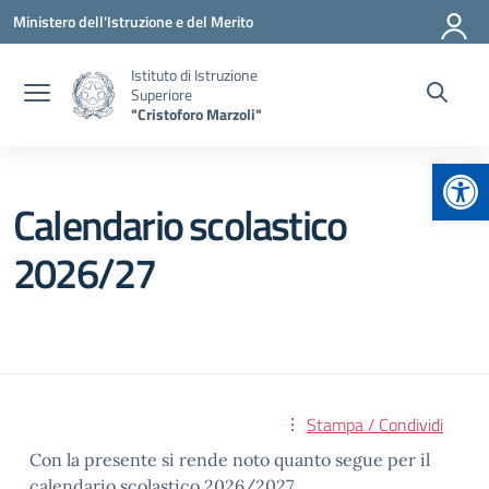
Vai ai contenuti
Vai al menu di navigazione
Vai al footer
Ministero dell'Istruzione e del Merito
Istituto di Istruzione
Superiore
"Cristoforo Marzoli"
Apr
Calendario scolastico
2026/27
Stampa / Condividi
Con la presente si rende noto quanto segue per il
calendario scolastico 2026/2027.