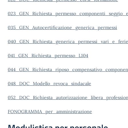
023_GEN_Richiesta_permesso_componenti_seggio_el
035_GEN_Autocertificazione_generica_permessi
040_GEN_Richiesta_generica_permessi_vari_e_feri
041_GEN_Richiesta_permesso_L104
044_GEN_Richiesta_riposo_compensativo_componenti
048_DOC_Modello_revoca_sindacale
052_DOC_Richiesta_autorizzazione_libera_professio
FONOGRAMMA_per_amministrazione
Modulistica per personale