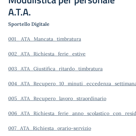
A.T.A.
Sportello Digitale
001_ ATA_Mancata_timbratura
002_ATA_Richiesta_ferie_estive
003_ATA_Giustifica_ritardo_timbratura
004_ATA_Recupero_10_minuti_eccedenza_settimana
005_ATA_Recupero_lavoro_straordinario
006_ATA_Richiesta_ferie_anno_scolastico_con_resi
007_ATA_Richiesta_orario-servizio