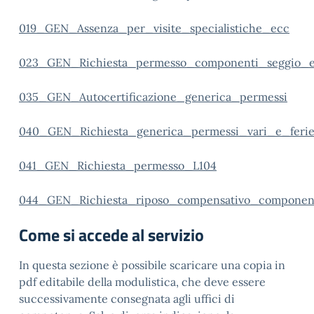
019_GEN_Assenza_per_visite_specialistiche_ecc
023_GEN_Richiesta_permesso_componenti_seggio_el
035_GEN_Autocertificazione_generica_permessi
040_GEN_Richiesta_generica_permessi_vari_e_feri
041_GEN_Richiesta_permesso_L104
044_GEN_Richiesta_riposo_compensativo_componenti
Come si accede al servizio
In questa sezione è possibile scaricare una copia in
pdf editabile della modulistica, che deve essere
successivamente consegnata agli uffici di