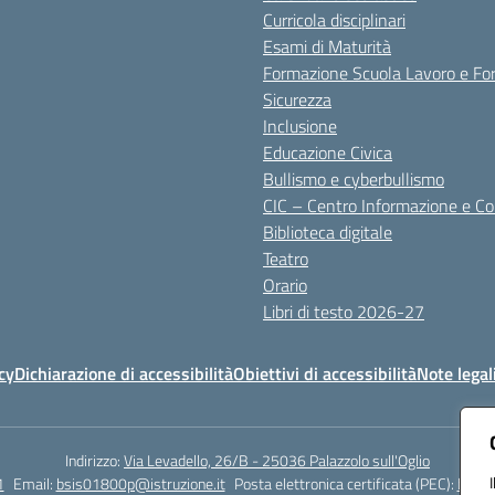
Curricola disciplinari
Esami di Maturità
Formazione Scuola Lavoro e Fo
Sicurezza
Inclusione
Educazione Civica
Bullismo e cyberbullismo
CIC – Centro Informazione e C
Biblioteca digitale
Teatro
Orario
Libri di testo 2026-27
cy
Dichiarazione di accessibilità
Obiettivi di accessibilità
Note legal
Indirizzo:
Via Levadello, 26/B - 25036 Palazzolo sull'Oglio
1
Email:
bsis01800p@istruzione.it
Posta elettronica certificata (PEC):
bsis0