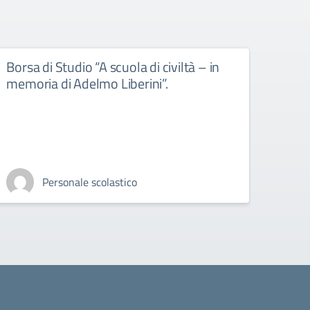
Borsa di Studio “A scuola di civiltà – in
Libr
memoria di Adelmo Liberini”.
libri d
Personale scolastico