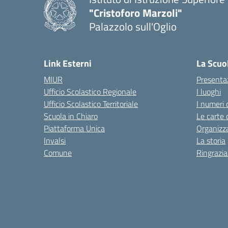
"Cristoforo Marzoli"
Palazzolo sull'Oglio
— Visita la pagina iniziale del
Link Esterni
La Scuo
MIUR
Presenta
Ufficio Scolastico Regionale
I luoghi
Ufficio Scolastico Territoriale
I numeri 
Scuola in Chiaro
Le carte 
Piattaforma Unica
Organizz
Invalsi
La storia
Comune
Ringrazi