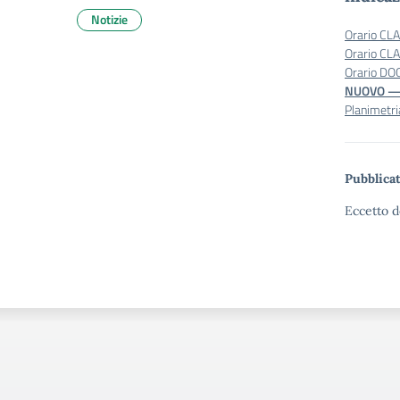
Notizie
Orario CL
Orario CL
Orario DO
NUOVO — 
Planimetr
Pubblicat
Eccetto d