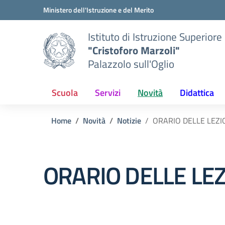
Vai ai contenuti
Vai al menu di navigazione
Vai al footer
Ministero dell'Istruzione e del Merito
Istituto di Istruzione Superiore
"Cristoforo Marzoli"
Palazzolo sull'Oglio
Scuola
Servizi
Novità
Didattica
Home
Novità
Notizie
ORARIO DELLE LEZI
ORARIO DELLE LE