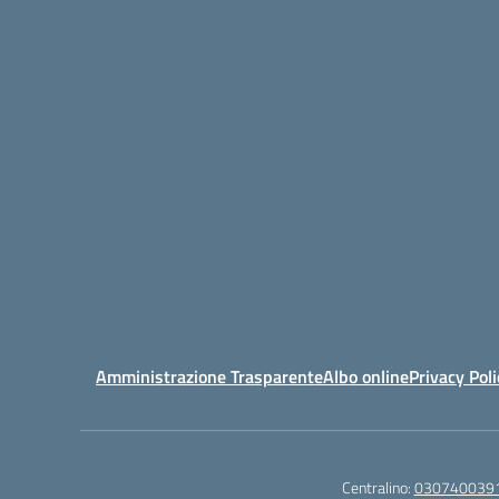
Amministrazione Trasparente
Albo online
Privacy Poli
Centralino:
030740039