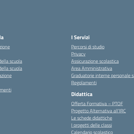
la scuola
la
I Servizi
zione
Percorsi di studio
Privacy
della scuola
Assicurazione scolastica
della scuola
Area Amministrativa
azione
Graduatorie interne personale s
Regolamenti
amenti
Didattica
Offerta Formativa – PTOF
Progetto Alternativa all’IRC
Le schede didattiche
I progetti delle classi
Calendario scolastico