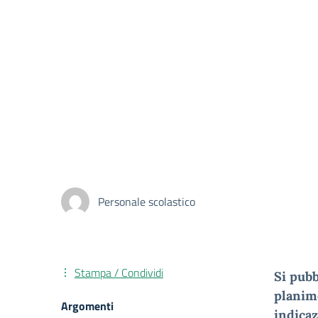
Personale scolastico
Stampa / Condividi
Si pubb
planime
Argomenti
indicaz