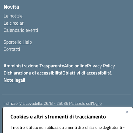
Novità
Le notizie
Le circolari
Calendario eventi
Sportello Help
Contatti
Amministrazione Trasparente
Albo online
Privacy Policy
Dichiarazione di accessibilità
Obiettivi di accessibilità
Note legali
Indirizzo:
Via Levadello, 26/B - 25036 Palazzolo sull'Oglio
Centralino:
0307400391
Email:
bsis01800p@istruzione.it
Posta elettronica certificata (PEC):
Cookies e altri strumenti di tracciamento
bsis01800p@pec.istruzione.it
Codice fiscale: 91011920179
Il nostro Istituto non utilizza strumenti di profilazione degli utenti -
Codice meccanografico:
BSIS01800P