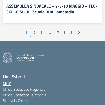
ASSEMBLEA SINDACALE – 2-3-10 MAGGIO – FLC-
CGIL-CISL-UIL Scuola RUA Lombardia
1
2
3
…
7
8
9
Pagina successiva
Istituto di Istruzione Superiore
"Cristoforo Marzoli"
Palazzolo sull'Oglio
— Visita la pagina iniziale della scuola
Link Esterni
MIUR
Ufficio Scolastico Regionale
Ufficio Scolastico Territoriale
Scuola in Chiaro