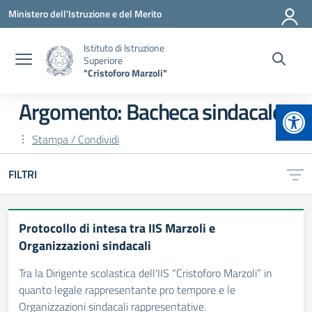
Vai ai contenuti
Vai al menu di navigazione
Vai al footer
Ministero dell'Istruzione e del Merito
Istituto di Istruzione
Superiore
"Cristoforo Marzoli"
Apr
Argomento: Bacheca sindacale
Stampa / Condividi
FILTRI
Protocollo di intesa tra IIS Marzoli e
Organizzazioni sindacali
Tra la Dirigente scolastica dell’IIS “Cristoforo Marzoli” in
quanto legale rappresentante pro tempore e le
Organizzazioni sindacali rappresentative.