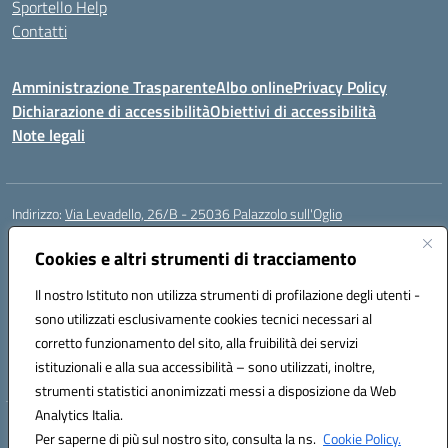
Sportello Help
Contatti
Amministrazione Trasparente
Albo online
Privacy Policy
Dichiarazione di accessibilità
Obiettivi di accessibilità
Note legali
Indirizzo:
Via Levadello, 26/B - 25036 Palazzolo sull'Oglio
Centralino:
0307400391
Email:
bsis01800p@istruzione.it
Posta elettronica certificata (PEC):
Cookies e altri strumenti di tracciamento
bsis01800p@pec.istruzione.it
Codice fiscale: 91011920179
Il nostro Istituto non utilizza strumenti di profilazione degli utenti -
Codice meccanografico:
BSIS01800P
sono utilizzati esclusivamente cookies tecnici necessari al
Codice Indice delle Pubbliche Amministrazioni (IPA): istsc_bsis01800p
corretto funzionamento del sito, alla fruibilità dei servizi
Codice unico di fatturazione (CUF): UFLUYU
istituzionali e alla sua accessibilità – sono utilizzati, inoltre,
strumenti statistici anonimizzati messi a disposizione da Web
Analytics Italia.
Hosting & Powered by 3D Solution S.r.l.
Per saperne di più sul nostro sito, consulta la ns.
Cookie Policy.