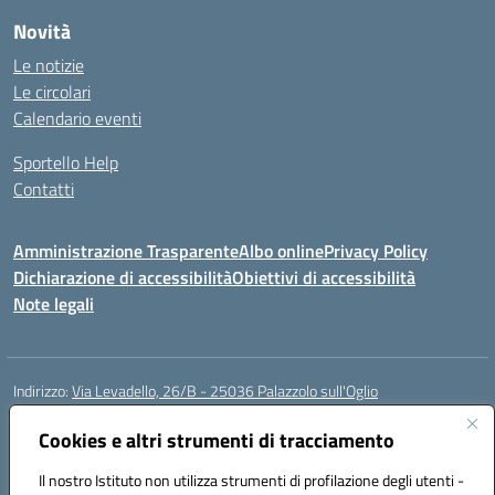
Novità
Le notizie
Le circolari
Calendario eventi
Sportello Help
Contatti
Amministrazione Trasparente
Albo online
Privacy Policy
Dichiarazione di accessibilità
Obiettivi di accessibilità
Note legali
Indirizzo:
Via Levadello, 26/B - 25036 Palazzolo sull'Oglio
Centralino:
0307400391
Email:
bsis01800p@istruzione.it
Posta elettronica certificata (PEC):
Cookies e altri strumenti di tracciamento
bsis01800p@pec.istruzione.it
Codice fiscale: 91011920179
Il nostro Istituto non utilizza strumenti di profilazione degli utenti -