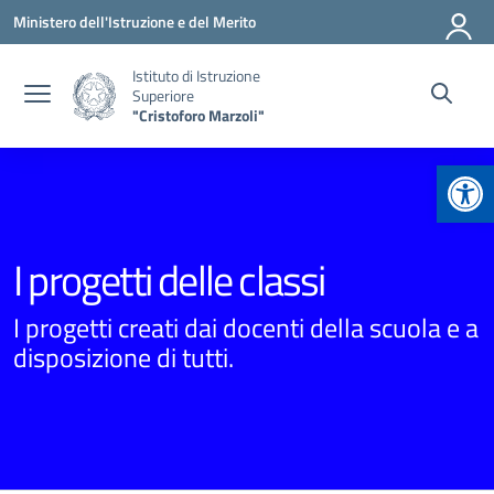
Vai ai contenuti
Vai al menu di navigazione
Vai al footer
Ministero dell'Istruzione e del Merito
Istituto di Istruzione
Superiore
"Cristoforo Marzoli"
Apr
I progetti delle classi
I progetti creati dai docenti della scuola e a
disposizione di tutti.