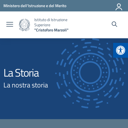
Vai ai contenuti
Vai al menu di navigazione
Vai al footer
Ministero dell'Istruzione e del Merito
Istituto di Istruzione
Superiore
"Cristoforo Marzoli"
Apr
La Storia
La nostra storia