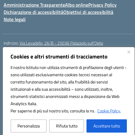
Amministrazione Trasparente
Albo online
Privacy Policy
Dichiarazione di accessibilità
Obiettivi di accessibilità
Note legali
Indirizzo:
Via Levadello, 26/B - 25036 Palazzolo sull'Oglio
Centralino:
0307400391
Email:
bsis01800p@istruzione.it
Posta elettronica certificata (PEC):
Cookies e altri strumenti di tracciamento
bsis01800p@pec.istruzione.it
Codice fiscale: 91011920179
Il nostro Istituto non utilizza strumenti di profilazione degli utenti -
Codice meccanografico:
BSIS01800P
sono utilizzati esclusivamente cookies tecnici necessari al
Codice Indice delle Pubbliche Amministrazioni (IPA): istsc_bsis01800p
corretto funzionamento del sito, alla fruibilità dei servizi
Codice unico di fatturazione (CUF): UFLUYU
istituzionali e alla sua accessibilità – sono utilizzati, inoltre,
strumenti statistici anonimizzati messi a disposizione da Web
Analytics Italia.
Hosting & Powered by 3D Solution S.r.l.
Per saperne di più sul nostro sito, consulta la ns.
Cookie Policy.
Concept & Design by Designers Italia
Personalizza
Rifiuta tutto
Accettare tutto