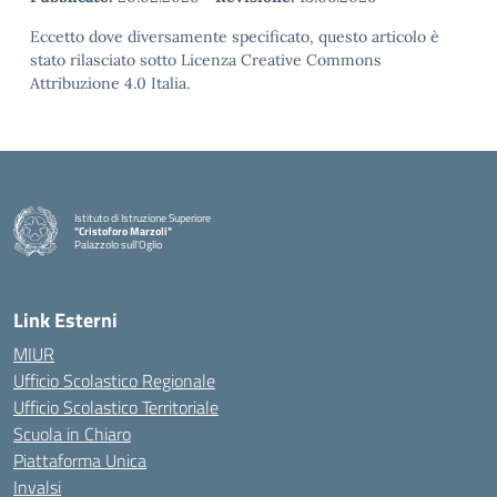
Eccetto dove diversamente specificato, questo articolo è
stato rilasciato sotto Licenza Creative Commons
Attribuzione 4.0 Italia.
Istituto di Istruzione Superiore
"Cristoforo Marzoli"
Palazzolo sull'Oglio
— Visita la pagina iniziale della scuola
Link Esterni
MIUR
Ufficio Scolastico Regionale
Ufficio Scolastico Territoriale
Scuola in Chiaro
Piattaforma Unica
Invalsi