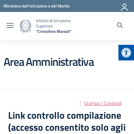
Vai ai contenuti
Vai al menu di navigazione
Vai al footer
Ministero dell'Istruzione e del Merito
Istituto di Istruzione
Superiore
"Cristoforo Marzoli"
Apr
Area Amministrativa
Stampa / Condividi
Link controllo compilazione
(accesso consentito solo agli