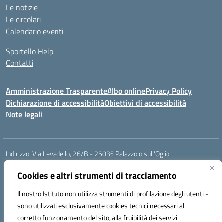
Le notizie
Le circolari
Calendario eventi
Sportello Help
Contatti
Amministrazione Trasparente
Albo online
Privacy Policy
Dichiarazione di accessibilità
Obiettivi di accessibilità
Note legali
Indirizzo:
Via Levadello, 26/B - 25036 Palazzolo sull'Oglio
Centralino:
0307400391
Email:
bsis01800p@istruzione.it
Posta elettronica certificata (PEC):
Cookies e altri strumenti di tracciamento
bsis01800p@pec.istruzione.it
Codice fiscale: 91011920179
Il nostro Istituto non utilizza strumenti di profilazione degli utenti -
Codice meccanografico:
BSIS01800P
sono utilizzati esclusivamente cookies tecnici necessari al
Codice Indice delle Pubbliche Amministrazioni (IPA): istsc_bsis01800p
corretto funzionamento del sito, alla fruibilità dei servizi