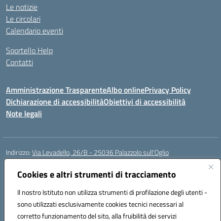
Le notizie
Le circolari
Calendario eventi
Sportello Help
Contatti
Amministrazione Trasparente
Albo online
Privacy Policy
Dichiarazione di accessibilità
Obiettivi di accessibilità
Note legali
Indirizzo:
Via Levadello, 26/B - 25036 Palazzolo sull'Oglio
Centralino:
0307400391
Email:
bsis01800p@istruzione.it
Posta elettronica certificata (PEC):
Cookies e altri strumenti di tracciamento
bsis01800p@pec.istruzione.it
Codice fiscale: 91011920179
Il nostro Istituto non utilizza strumenti di profilazione degli utenti -
Codice meccanografico:
BSIS01800P
sono utilizzati esclusivamente cookies tecnici necessari al
Codice Indice delle Pubbliche Amministrazioni (IPA): istsc_bsis01800p
corretto funzionamento del sito, alla fruibilità dei servizi