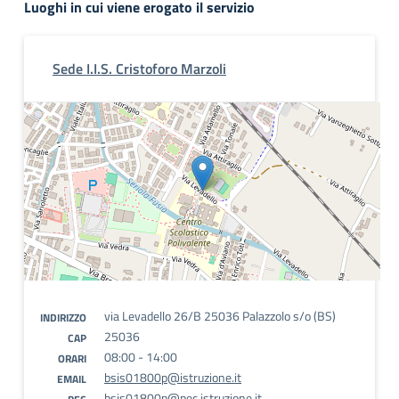
Luoghi in cui viene erogato il servizio
Sede I.I.S. Cristoforo Marzoli
via Levadello 26/B 25036 Palazzolo s/o (BS)
INDIRIZZO
25036
CAP
08:00 - 14:00
ORARI
bsis01800p@istruzione.it
EMAIL
bsis01800p@pec.istruzione.it