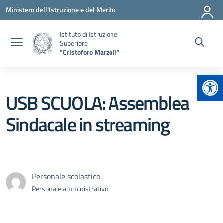
Vai ai contenuti
Vai al menu di navigazione
Vai al footer
Ministero dell'Istruzione e del Merito
Istituto di Istruzione
Superiore
"Cristoforo Marzoli"
Apr
USB SCUOLA: Assemblea
Sindacale in streaming
Personale scolastico
Personale amministrativo