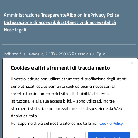
Amministrazione Trasparente
Albo online
Privacy Policy
Dichiarazione di accessibilità
Obiettivi di accessibilità
Note legali
Indirizzo:
Via Levadello, 26/B - 25036 Palazzolo sull'Oglio
Centralino:
0307400391
Email:
bsis01800p@istruzione.it
Posta elettronica certificata (PEC):
Cookies e altri strumenti di tracciamento
bsis01800p@pec.istruzione.it
Codice fiscale: 91011920179
Il nostro Istituto non utilizza strumenti di profilazione degli utenti -
Codice meccanografico:
BSIS01800P
sono utilizzati esclusivamente cookies tecnici necessari al
Codice Indice delle Pubbliche Amministrazioni (IPA): istsc_bsis01800p
corretto funzionamento del sito, alla fruibilità dei servizi
Codice unico di fatturazione (CUF): UFLUYU
istituzionali e alla sua accessibilità – sono utilizzati, inoltre,
strumenti statistici anonimizzati messi a disposizione da Web
Analytics Italia.
Hosting & Powered by 3D Solution S.r.l.
Per saperne di più sul nostro sito, consulta la ns.
Cookie Policy.
Concept & Design by Designers Italia