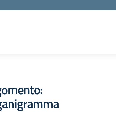
gomento:
ganigramma