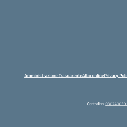
Amministrazione Trasparente
Albo online
Privacy Poli
Centralino:
030740039