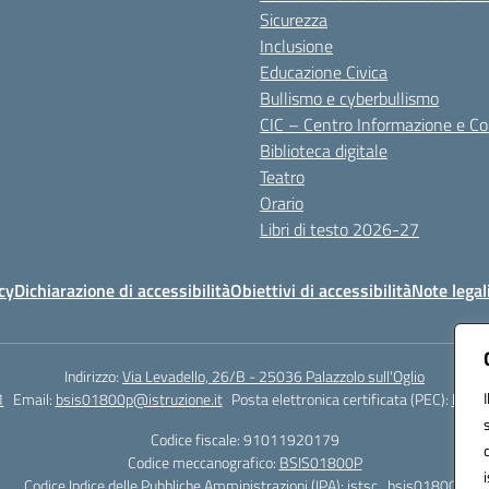
Sicurezza
Inclusione
Educazione Civica
Bullismo e cyberbullismo
CIC – Centro Informazione e C
Biblioteca digitale
Teatro
Orario
Libri di testo 2026-27
cy
Dichiarazione di accessibilità
Obiettivi di accessibilità
Note legal
Indirizzo:
Via Levadello, 26/B - 25036 Palazzolo sull'Oglio
1
Email:
bsis01800p@istruzione.it
Posta elettronica certificata (PEC):
bsis0
Codice fiscale: 91011920179
Codice meccanografico:
BSIS01800P
Codice Indice delle Pubbliche Amministrazioni (IPA): istsc_bsis01800p