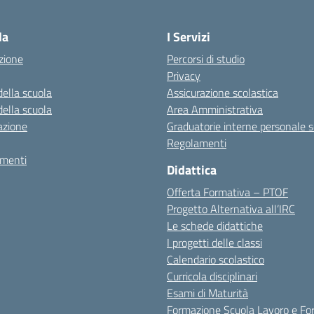
la scuola
la
I Servizi
zione
Percorsi di studio
Privacy
della scuola
Assicurazione scolastica
della scuola
Area Amministrativa
azione
Graduatorie interne personale s
Regolamenti
amenti
Didattica
Offerta Formativa – PTOF
Progetto Alternativa all’IRC
Le schede didattiche
I progetti delle classi
Calendario scolastico
Curricola disciplinari
Esami di Maturità
Formazione Scuola Lavoro e Fo