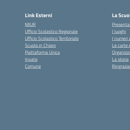
— Visita la pagina iniziale del
Link Esterni
La Scuo
MIUR
Presenta
Ufficio Scolastico Regionale
I luoghi
Ufficio Scolastico Territoriale
I numeri 
Scuola in Chiaro
Le carte 
Piattaforma Unica
Organizz
Invalsi
La storia
Comune
Ringrazi