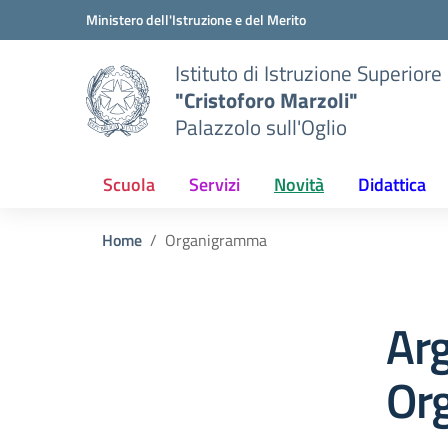
Vai ai contenuti
Vai al menu di navigazione
Vai al footer
Ministero dell'Istruzione e del Merito
Istituto di Istruzione Superiore
"Cristoforo Marzoli"
Palazzolo sull'Oglio
Scuola
Servizi
Novità
Didattica
Home
Organigramma
Ar
Or