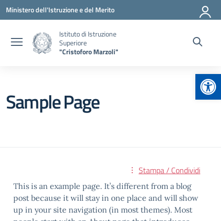
Vai ai contenuti
Vai al menu di navigazione
Vai al footer
Ministero dell'Istruzione e del Merito
Istituto di Istruzione
Superiore
"Cristoforo Marzoli"
Apr
Sample Page
Stampa / Condividi
This is an example page. It’s different from a blog
post because it will stay in one place and will show
up in your site navigation (in most themes). Most