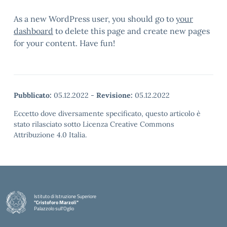
As a new WordPress user, you should go to
your
dashboard
to delete this page and create new pages
for your content. Have fun!
Pubblicato:
05.12.2022
-
Revisione:
05.12.2022
Eccetto dove diversamente specificato, questo articolo è
stato rilasciato sotto Licenza Creative Commons
Attribuzione 4.0 Italia.
Istituto di Istruzione Superiore
"Cristoforo Marzoli"
Palazzolo sull'Oglio
— Visita la pagina iniziale della scuola