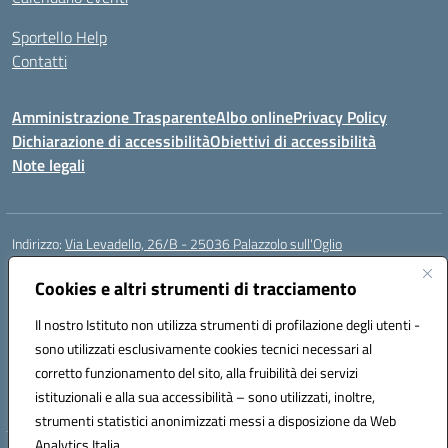
Sportello Help
Contatti
Amministrazione Trasparente
Albo online
Privacy Policy
Dichiarazione di accessibilità
Obiettivi di accessibilità
Note legali
Indirizzo:
Via Levadello, 26/B - 25036 Palazzolo sull'Oglio
Centralino:
0307400391
Email:
bsis01800p@istruzione.it
Posta elettronica certificata (PEC):
Cookies e altri strumenti di tracciamento
bsis01800p@pec.istruzione.it
Codice fiscale: 91011920179
Il nostro Istituto non utilizza strumenti di profilazione degli utenti -
Codice meccanografico:
BSIS01800P
sono utilizzati esclusivamente cookies tecnici necessari al
Codice Indice delle Pubbliche Amministrazioni (IPA): istsc_bsis01800p
corretto funzionamento del sito, alla fruibilità dei servizi
Codice unico di fatturazione (CUF): UFLUYU
istituzionali e alla sua accessibilità – sono utilizzati, inoltre,
strumenti statistici anonimizzati messi a disposizione da Web
Analytics Italia.