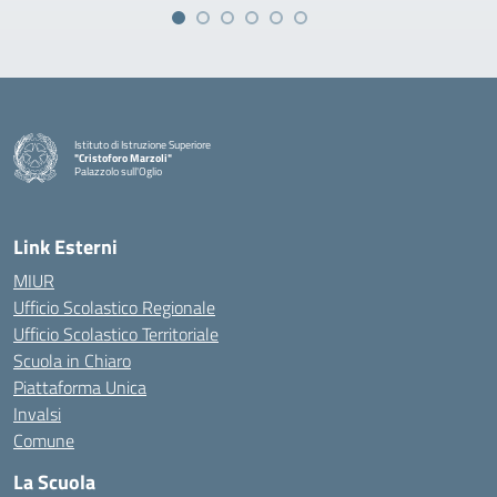
Istituto di Istruzione Superiore
"Cristoforo Marzoli"
Palazzolo sull'Oglio
— Visita la pagina iniziale della scuola
Link Esterni
MIUR
Ufficio Scolastico Regionale
Ufficio Scolastico Territoriale
Scuola in Chiaro
Piattaforma Unica
Invalsi
Comune
La Scuola