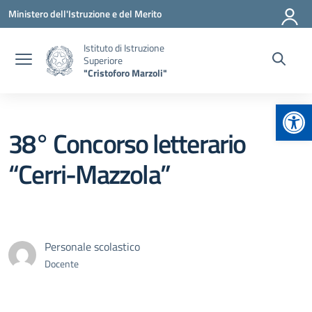
Vai ai contenuti
Vai al menu di navigazione
Vai al footer
Ministero dell'Istruzione e del Merito
Istituto di Istruzione
Superiore
"Cristoforo Marzoli"
Apr
38° Concorso letterario
“Cerri-Mazzola”
Personale scolastico
Docente