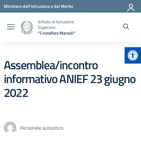
Vai ai contenuti
Vai al menu di navigazione
Vai al footer
Ministero dell'Istruzione e del Merito
Istituto di Istruzione
Superiore
"Cristoforo Marzoli"
Apr
Assemblea/incontro
informativo ANIEF 23 giugno
2022
Personale scolastico