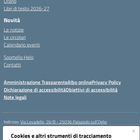
Orario
Libri di testo 2026-27
Novità
Le notizie
Le circolari
Calendario eventi
Sportello Help
Contatti
Amministrazione Trasparente
Albo online
Privacy Policy
Dichiarazione di accessibilità
Obiettivi di accessibilità
Note legali
Indirizzo:
Via Levadello, 26/B - 25036 Palazzolo sull'Oglio
Centralino:
0307400391
Email:
bsis01800p@istruzione.it
Posta elettronica certificata (PEC):
Cookies e altri strumenti di tracciamento
bsis01800p@pec.istruzione.it