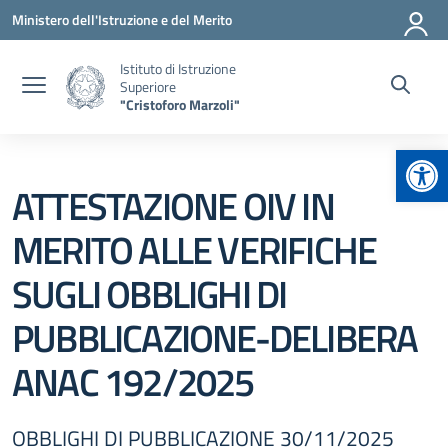
Vai ai contenuti
Vai al menu di navigazione
Vai al footer
Ministero dell'Istruzione e del Merito
Istituto di Istruzione
Superiore
"Cristoforo Marzoli"
Apr
ATTESTAZIONE OIV IN
MERITO ALLE VERIFICHE
SUGLI OBBLIGHI DI
PUBBLICAZIONE-DELIBERA
ANAC 192/2025
OBBLIGHI DI PUBBLICAZIONE 30/11/2025