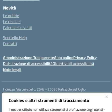
Novità
Le notizie
Le circolari
Calendario eventi
Sportello Help
Contatti
Amministrazione Trasparente
Albo online
Privacy Policy
Dichiarazione di accessibilità
Obiettivi di accessibilità
Note legali
Indirizzo:
Via Levadello, 26/B - 25036 Palazzolo sull'Oglio
Centralino:
0307400391
Email:
bsis01800p@istruzione.it
Posta elettronica certificata (PEC):
Cookies e altri strumenti di tracciamento
bsis01800p@pec.istruzione.it
Codice fiscale: 91011920179
Il nostro Istituto non utilizza strumenti di profilazione degli utenti -