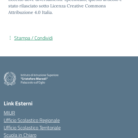
stato rilasciato sotto Licenza Creative Commons
Attribuzione 4.0 Italia.
Stampa / Condividi
Istituto di Istruzione Superiore
"Cristoforo Marzoli"
Palazzolo sull'Oglio
— Visita la pagina iniziale della scuola
Link Esterni
MIUR
Ufficio Scolastico Regionale
Ufficio Scolastico Territoriale
Scuola in Chiaro