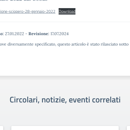
ione-sciopero-28-gennaio-2022
Download
o:
27.01.2022
-
Revisione:
17.07.2024
ove diversamente specificato, questo articolo è stato rilasciato sott
Circolari, notizie, eventi correlati