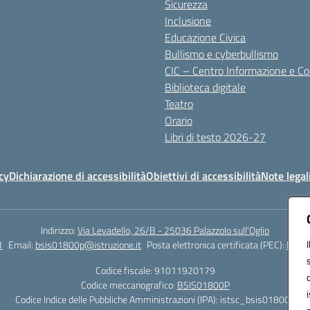
Sicurezza
Inclusione
Educazione Civica
Bullismo e cyberbullismo
CIC – Centro Informazione e C
Biblioteca digitale
Teatro
Orario
Libri di testo 2026-27
cy
Dichiarazione di accessibilità
Obiettivi di accessibilità
Note legal
Indirizzo:
Via Levadello, 26/B - 25036 Palazzolo sull'Oglio
1
Email:
bsis01800p@istruzione.it
Posta elettronica certificata (PEC):
bsis0
Codice fiscale: 91011920179
Codice meccanografico:
BSIS01800P
Codice Indice delle Pubbliche Amministrazioni (IPA): istsc_bsis01800p