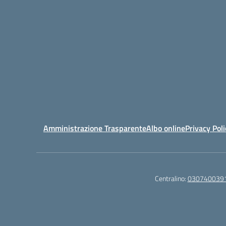
Amministrazione Trasparente
Albo online
Privacy Poli
Centralino:
030740039