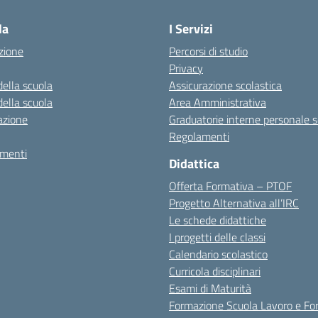
la
I Servizi
zione
Percorsi di studio
Privacy
della scuola
Assicurazione scolastica
della scuola
Area Amministrativa
azione
Graduatorie interne personale s
Regolamenti
amenti
Didattica
Offerta Formativa – PTOF
Progetto Alternativa all’IRC
Le schede didattiche
I progetti delle classi
Calendario scolastico
Curricola disciplinari
Esami di Maturità
Formazione Scuola Lavoro e Fo