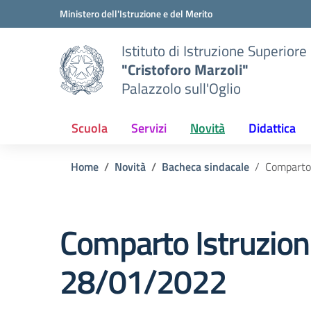
Vai ai contenuti
Vai al menu di navigazione
Vai al footer
Ministero dell'Istruzione e del Merito
Istituto di Istruzione Superiore
"Cristoforo Marzoli"
Palazzolo sull'Oglio
Scuola
Servizi
Novità
Didattica
Home
Novità
Bacheca sindacale
Comparto 
Comparto Istruzion
28/01/2022