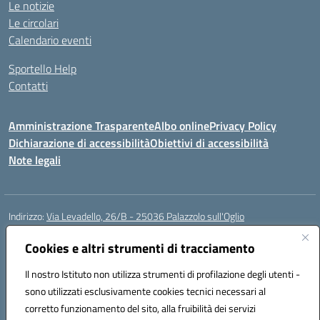
Le notizie
Le circolari
Calendario eventi
Sportello Help
Contatti
Amministrazione Trasparente
Albo online
Privacy Policy
Dichiarazione di accessibilità
Obiettivi di accessibilità
Note legali
Indirizzo:
Via Levadello, 26/B - 25036 Palazzolo sull'Oglio
Centralino:
0307400391
Email:
bsis01800p@istruzione.it
Posta elettronica certificata (PEC):
Cookies e altri strumenti di tracciamento
bsis01800p@pec.istruzione.it
Codice fiscale: 91011920179
Il nostro Istituto non utilizza strumenti di profilazione degli utenti -
Codice meccanografico:
BSIS01800P
sono utilizzati esclusivamente cookies tecnici necessari al
Codice Indice delle Pubbliche Amministrazioni (IPA): istsc_bsis01800p
corretto funzionamento del sito, alla fruibilità dei servizi
Codice unico di fatturazione (CUF): UFLUYU