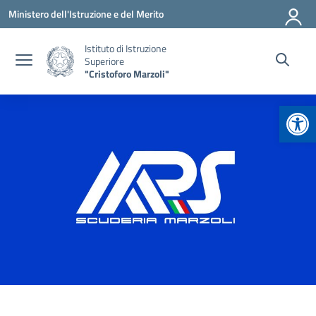
Vai ai contenuti
Vai al menu di navigazione
Vai al footer
Ministero dell'Istruzione e del Merito
Istituto di Istruzione
Superiore
"Cristoforo Marzoli"
Apr