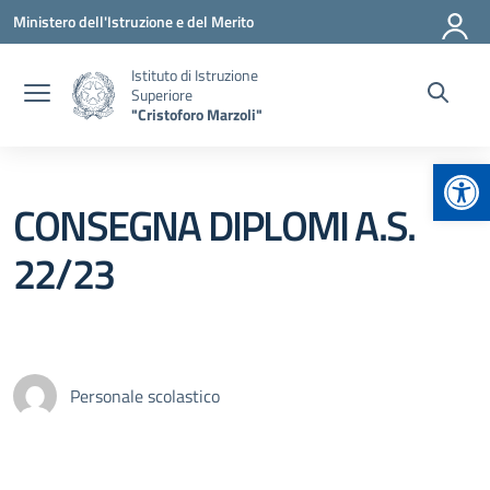
Vai ai contenuti
Vai al menu di navigazione
Vai al footer
Ministero dell'Istruzione e del Merito
Istituto di Istruzione
Superiore
"Cristoforo Marzoli"
Apr
CONSEGNA DIPLOMI A.S.
22/23
Personale scolastico