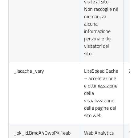
visite al sito.
Non raccoglie né
memorizza
alcuna
informazione
personale dei
visitatori del
sito.
_lscache_vary
LiteSpeed Cache
2 gio
– accelerazione
e ottimizzazione
della
visualizzazione
delle pagine del
sito web.
_pk_id.BmqA4OwpPX.1eab
Web Analytics
13 m