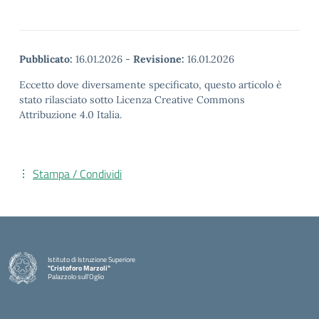
Pubblicato:
16.01.2026
-
Revisione:
16.01.2026
Eccetto dove diversamente specificato, questo articolo è
stato rilasciato sotto Licenza Creative Commons
Attribuzione 4.0 Italia.
Stampa / Condividi
Istituto di Istruzione Superiore
"Cristoforo Marzoli"
Palazzolo sull'Oglio
— Visita la pagina iniziale della scuola