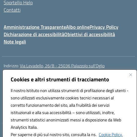
Sportello Help
Contatti
Amministrazione Trasparente
Albo online
Privacy Policy
Dichiarazione di accessibilità
Obiettivi di accessibilità
Note legali
Indirizzo:
Via Levadello, 26/B - 25036 Palazzolo sull'Oglio
Centralino:
0307400391
Email:
bsis01800p@istruzione.it
Posta elettronica certificata (PEC):
Cookies e altri strumenti di tracciamento
bsis01800p@pec.istruzione.it
Codice fiscale: 91011920179
Il nostro Istituto non utilizza strumenti di profilazione degli utenti -
Codice meccanografico:
BSIS01800P
sono utilizzati esclusivamente cookies tecnici necessari al
Codice Indice delle Pubbliche Amministrazioni (IPA): istsc_bsis01800p
corretto funzionamento del sito, alla fruibilità dei servizi
Codice unico di fatturazione (CUF): UFLUYU
istituzionali e alla sua accessibilità – sono utilizzati, inoltre,
strumenti statistici anonimizzati messi a disposizione da Web
Analytics Italia.
Hosting & Powered by 3D Solution S.r.l.
Per saperne di più sul nostro sito, consulta la ns.
Cookie Policy.