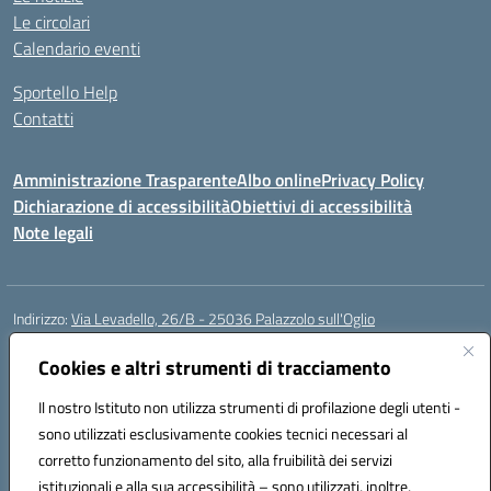
Le circolari
Calendario eventi
Sportello Help
Contatti
Amministrazione Trasparente
Albo online
Privacy Policy
Dichiarazione di accessibilità
Obiettivi di accessibilità
Note legali
Indirizzo:
Via Levadello, 26/B - 25036 Palazzolo sull'Oglio
Centralino:
0307400391
Email:
bsis01800p@istruzione.it
Posta elettronica certificata (PEC):
Cookies e altri strumenti di tracciamento
bsis01800p@pec.istruzione.it
Codice fiscale: 91011920179
Il nostro Istituto non utilizza strumenti di profilazione degli utenti -
Codice meccanografico:
BSIS01800P
sono utilizzati esclusivamente cookies tecnici necessari al
Codice Indice delle Pubbliche Amministrazioni (IPA): istsc_bsis01800p
corretto funzionamento del sito, alla fruibilità dei servizi
Codice unico di fatturazione (CUF): UFLUYU
istituzionali e alla sua accessibilità – sono utilizzati, inoltre,