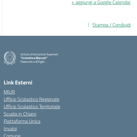
+ aggiungi a Google Calendar
Stampa / Condividi
Istituto di Istruzione Superiore
"Cristoforo Marzoli"
Palazzolo sull'Oglio
— Visita la pagina iniziale della scuola
Link Esterni
MIUR
Ufficio Scolastico Regionale
Ufficio Scolastico Territoriale
Scuola in Chiaro
Piattaforma Unica
Invalsi
Comune