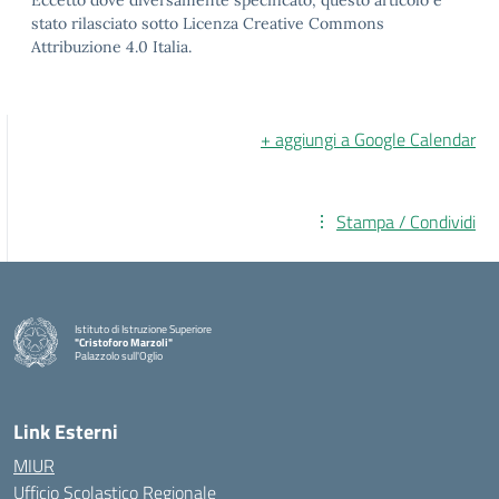
Eccetto dove diversamente specificato, questo articolo è
stato rilasciato sotto Licenza Creative Commons
Attribuzione 4.0 Italia.
+ aggiungi a Google Calendar
Stampa / Condividi
Istituto di Istruzione Superiore
"Cristoforo Marzoli"
Palazzolo sull'Oglio
— Visita la pagina iniziale della scuola
Link Esterni
MIUR
Ufficio Scolastico Regionale