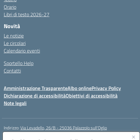
Orario
Libri di testo 2026-27
Novità
Le notizie
Le circolari
Calendario eventi
Sportello Help
Contatti
Amministrazione Trasparente
Albo online
Privacy Policy
Dichiarazione di accessibilità
Obiettivi di accessibilità
Note legali
Indirizzo:
Via Levadello, 26/B - 25036 Palazzolo sull'Oglio
Centralino:
0307400391
Email:
bsis01800p@istruzione.it