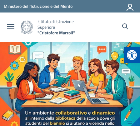
Vai ai contenuti
Vai al menu di navigazione
Vai al footer
Ministero dell'Istruzione e del Merito
Istituto di Istruzione
Superiore
"Cristoforo Marzoli"
Apr