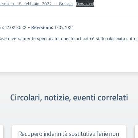
semblea_18_febbraio_2022_-_Brescia
Download
o:
12.02.2022
-
Revisione:
17.07.2024
ove diversamente specificato, questo articolo è stato rilasciato sott
Circolari, notizie, eventi correlati
Recupero indennità sostitutiva ferie non