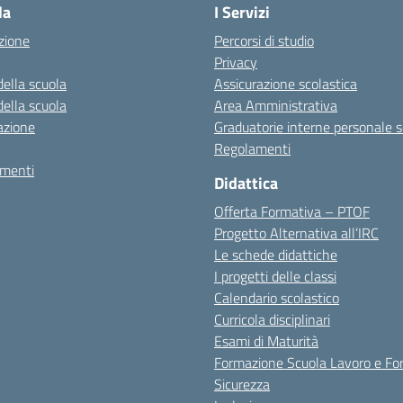
la
I Servizi
zione
Percorsi di studio
Privacy
della scuola
Assicurazione scolastica
della scuola
Area Amministrativa
azione
Graduatorie interne personale s
Regolamenti
amenti
Didattica
Offerta Formativa – PTOF
Progetto Alternativa all’IRC
Le schede didattiche
I progetti delle classi
Calendario scolastico
Curricola disciplinari
Esami di Maturità
Formazione Scuola Lavoro e Fo
Sicurezza