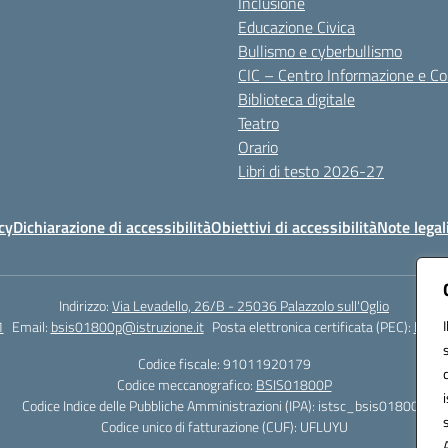
Inclusione
Educazione Civica
Bullismo e cyberbullismo
CIC – Centro Informazione e C
Biblioteca digitale
Teatro
Orario
Libri di testo 2026-27
cy
Dichiarazione di accessibilità
Obiettivi di accessibilità
Note legal
Indirizzo:
Via Levadello, 26/B - 25036 Palazzolo sull'Oglio
1
Email:
bsis01800p@istruzione.it
Posta elettronica certificata (PEC):
bsis0
Codice fiscale: 91011920179
Codice meccanografico:
BSIS01800P
Codice Indice delle Pubbliche Amministrazioni (IPA): istsc_bsis01800p
Codice unico di fatturazione (CUF): UFLUYU