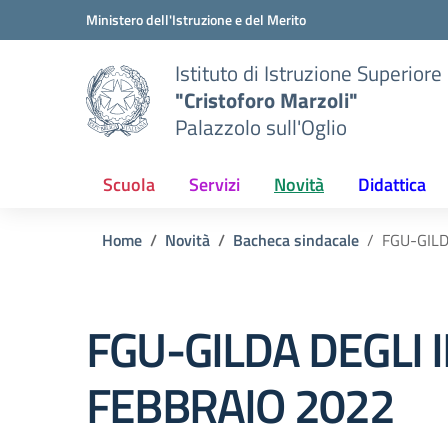
Vai ai contenuti
Vai al menu di navigazione
Vai al footer
Ministero dell'Istruzione e del Merito
Istituto di Istruzione Superiore
"Cristoforo Marzoli"
Palazzolo sull'Oglio
Scuola
Servizi
Novità
Didattica
Home
Novità
Bacheca sindacale
FGU-GIL
FGU-GILDA DEGLI
FEBBRAIO 2022