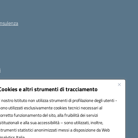
onsulenza
i
Cookies e altri strumenti di tracciamento
Il nostro Istituto non utilizza strumenti di profilazione degli utenti -
1800p@pec.istruzione.it
sono utilizzati esclusivamente cookies tecnici necessari al
corretto funzionamento del sito, alla fruibilità dei servizi
istituzionali e alla sua accessibilità – sono utilizzati, inoltre,
strumenti statistici anonimizzati messi a disposizione da Web
Analytics Italia.