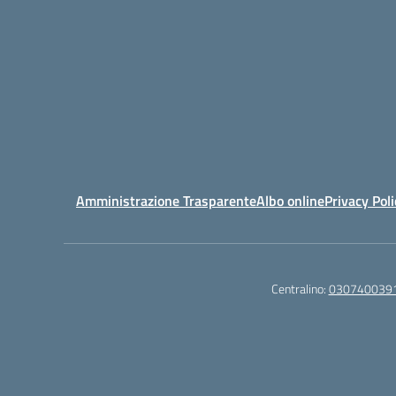
Amministrazione Trasparente
Albo online
Privacy Poli
Centralino:
030740039