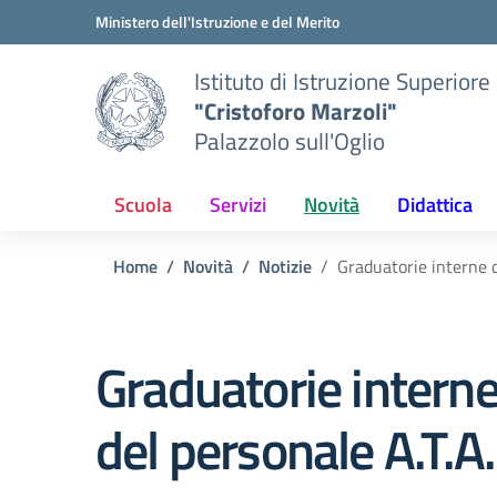
Vai ai contenuti
Vai al menu di navigazione
Vai al footer
Ministero dell'Istruzione e del Merito
Istituto di Istruzione Superiore
"Cristoforo Marzoli"
Palazzolo sull'Oglio
Scuola
Servizi
Novità
Didattica
Home
Novità
Notizie
Graduatorie interne d
Graduatorie interne
del personale A.T.