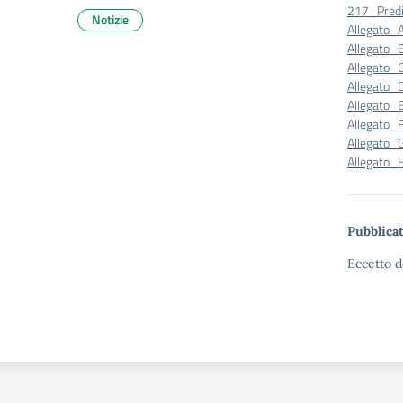
217_Predi
Notizie
Allegato_
Allegato_
Allegato_C
Allegato_D
Allegato_
Allegato_F
Allegato_
Allegato
Pubblicat
Eccetto d