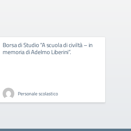
Borsa di Studio “A scuola di civiltà – in
Libr
memoria di Adelmo Liberini”.
libri d
Personale scolastico