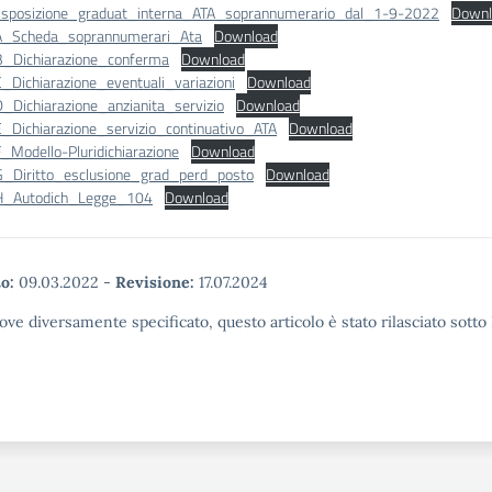
sposizione_graduat_interna_ATA_soprannumerario_dal_1-9-2022
Downl
A_Scheda_soprannumerari_Ata
Download
B_Dichiarazione_conferma
Download
_Dichiarazione_eventuali_variazioni
Download
_Dichiarazione_anzianita_servizio
Download
E_Dichiarazione_servizio_continuativo_ATA
Download
_Modello-Pluridichiarazione
Download
G_Diritto_esclusione_grad_perd_posto
Download
_H_Autodich_Legge_104
Download
o:
09.03.2022
-
Revisione:
17.07.2024
ove diversamente specificato, questo articolo è stato rilasciato sott