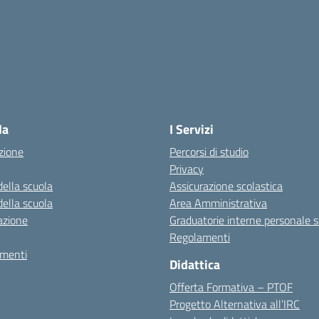
la scuola
la
I Servizi
zione
Percorsi di studio
Privacy
della scuola
Assicurazione scolastica
della scuola
Area Amministrativa
azione
Graduatorie interne personale s
Regolamenti
amenti
Didattica
Offerta Formativa – PTOF
Progetto Alternativa all’IRC