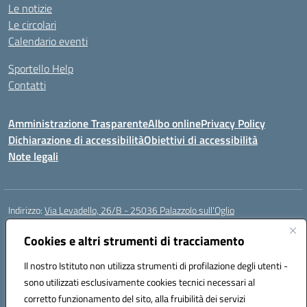
Le notizie
Le circolari
Calendario eventi
Sportello Help
Contatti
Amministrazione Trasparente
Albo online
Privacy Policy
Dichiarazione di accessibilità
Obiettivi di accessibilità
Note legali
Indirizzo:
Via Levadello, 26/B - 25036 Palazzolo sull'Oglio
Centralino:
0307400391
Email:
bsis01800p@istruzione.it
Posta elettronica certificata (PEC):
Cookies e altri strumenti di tracciamento
bsis01800p@pec.istruzione.it
Codice fiscale: 91011920179
Il nostro Istituto non utilizza strumenti di profilazione degli utenti -
Codice meccanografico:
BSIS01800P
sono utilizzati esclusivamente cookies tecnici necessari al
Codice Indice delle Pubbliche Amministrazioni (IPA): istsc_bsis01800p
corretto funzionamento del sito, alla fruibilità dei servizi