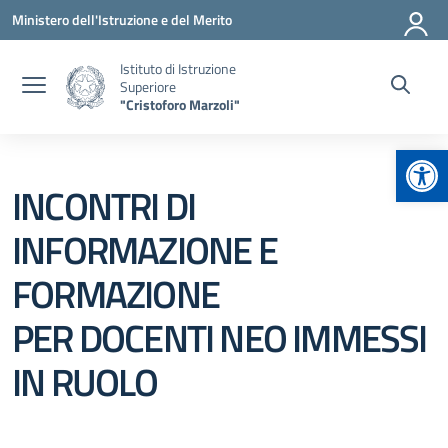
Vai ai contenuti
Vai al menu di navigazione
Vai al footer
Ministero dell'Istruzione e del Merito
Istituto di Istruzione
Superiore
"Cristoforo Marzoli"
Apr
INCONTRI DI
INFORMAZIONE E
FORMAZIONE
PER DOCENTI NEO IMMESSI
IN RUOLO