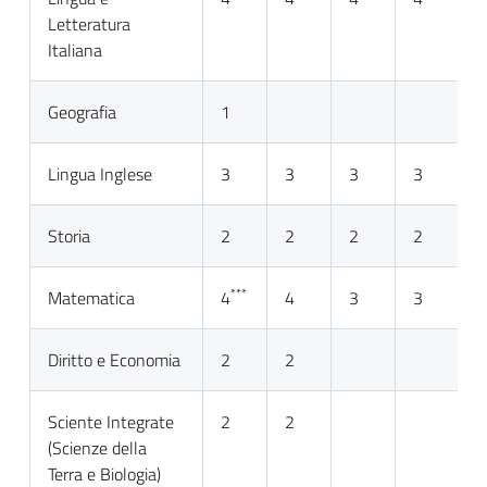
Letteratura
Italiana
Geografia
1
Lingua Inglese
3
3
3
3
3
Storia
2
2
2
2
2
***
Matematica
4
4
3
3
3
Diritto e Economia
2
2
Sciente Integrate
2
2
(Scienze della
Terra e Biologia)