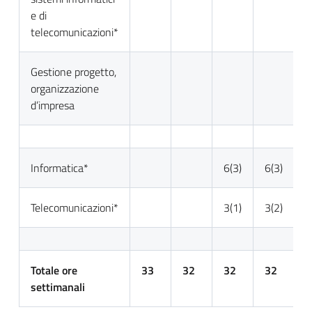
e di
telecomunicazioni*
Gestione progetto,
3
organizzazione
d’impresa
Informatica*
6(3)
6(3)
6
Telecomunicazioni*
3(1)
3(2)
Totale ore
33
32
32
32
3
settimanali