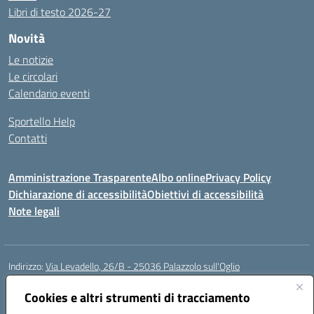
Libri di testo 2026-27
Novità
Le notizie
Le circolari
Calendario eventi
Sportello Help
Contatti
Amministrazione Trasparente
Albo online
Privacy Policy
Dichiarazione di accessibilità
Obiettivi di accessibilità
Note legali
Indirizzo:
Via Levadello, 26/B - 25036 Palazzolo sull'Oglio
Centralino:
0307400391
Email:
bsis01800p@istruzione.it
Posta elettronica certificata (PEC):
Cookies e altri strumenti di tracciamento
bsis01800p@pec.istruzione.it