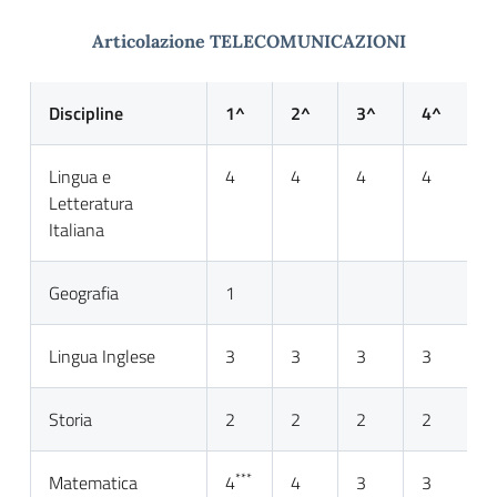
Articolazione TELECOMUNICAZIONI
Discipline
1^
2^
3^
4^
5
Lingua e
4
4
4
4
4
Letteratura
Italiana
Geografia
1
Lingua Inglese
3
3
3
3
3
Storia
2
2
2
2
2
***
Matematica
4
4
3
3
3