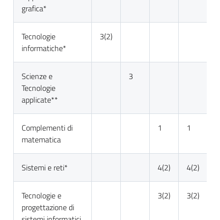
grafica*
Tecnologie
3(2)
informatiche*
Scienze e
3
Tecnologie
applicate**
Complementi di
1
1
matematica
Sistemi e reti*
4(2)
4(2)
4
Tecnologie e
3(2)
3(2)
4
progettazione di
sistemi informatici