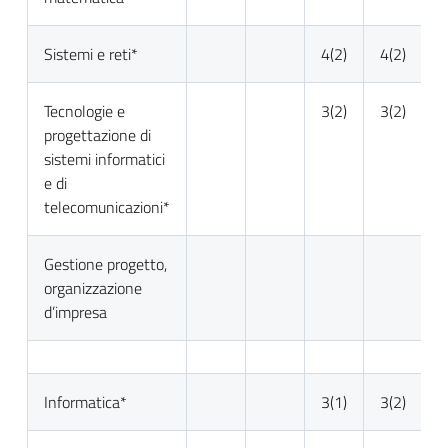
Sistemi e reti*
4(2)
4(2)
4
Tecnologie e
3(2)
3(2)
4
progettazione di
sistemi informatici
e di
telecomunicazioni*
Gestione progetto,
3
organizzazione
d’impresa
Informatica*
3(1)
3(2)