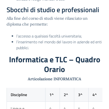
Sbocchi di studio e professionali
Alla fine del corso di studi viene rilasciato un
diploma che permette:
l’accesso a qualsiasi facoltà universitaria;
l’inserimento nel mondo del lavoro in aziende ed enti
pubblici.
Informatica e TLC – Quadro
Orario
Articolazione INFORMATICA
Discipline
1^
2^
3^
4^
5
Lingua e
4
4
4
4
4