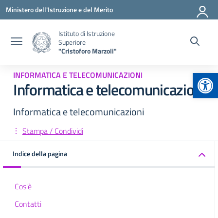
Vai ai contenuti
Vai al menu di navigazione
Vai al footer
Ministero dell'Istruzione e del Merito
Istituto di Istruzione
Superiore
"Cristoforo Marzoli"
Apr
INFORMATICA E TELECOMUNICAZIONI
Informatica e telecomunicazioni
Informatica e telecomunicazioni
Stampa / Condividi
Indice della pagina
Cos'è
Contatti