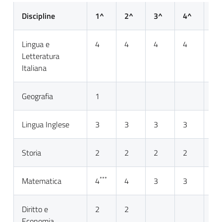
Discipline
1^
2^
3^
4^
5^
Lingua e
4
4
4
4
4
Letteratura
Italiana
Geografia
1
Lingua Inglese
3
3
3
3
3
Storia
2
2
2
2
2
***
Matematica
4
4
3
3
3
Diritto e
2
2
Economia