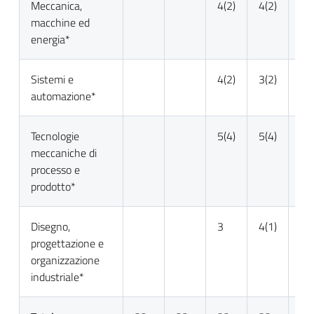
Meccanica,
4(2)
4(2)
4(1
macchine ed
energia*
Sistemi e
4(2)
3(2)
3(2
automazione*
Tecnologie
5(4)
5(4)
5(5
meccaniche di
processo e
prodotto*
Disegno,
3
4(1)
5(2
progettazione e
organizzazione
industriale*