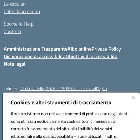
Le circolari
Calendario eventi
Sportello Help
Contatti
Amministrazione Trasparente
Albo online
Privacy Policy
Dichiarazione di accessibilità
Obiettivi di accessibilità
Note legali
Indirizzo:
Via Levadello, 26/B - 25036 Palazzolo sull'Oglio
Centralino:
0307400391
Email:
bsis01800p@istruzione.it
Posta elettronica certificata (PEC):
Cookies e altri strumenti di tracciamento
bsis01800p@pec.istruzione.it
Codice fiscale: 91011920179
Il nostro Istituto non utilizza strumenti di profilazione degli utenti -
Codice meccanografico:
BSIS01800P
sono utilizzati esclusivamente cookies tecnici necessari al
Codice Indice delle Pubbliche Amministrazioni (IPA): istsc_bsis01800p
corretto funzionamento del sito, alla fruibilità dei servizi
Codice unico di fatturazione (CUF): UFLUYU
istituzionali e alla sua accessibilità – sono utilizzati, inoltre,