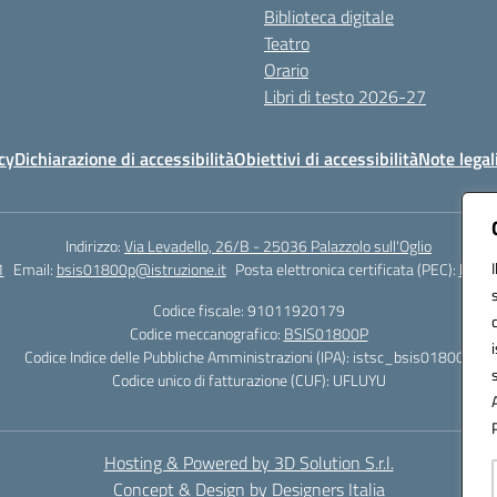
Biblioteca digitale
Teatro
Orario
Libri di testo 2026-27
cy
Dichiarazione di accessibilità
Obiettivi di accessibilità
Note legal
Indirizzo:
Via Levadello, 26/B - 25036 Palazzolo sull'Oglio
1
Email:
bsis01800p@istruzione.it
Posta elettronica certificata (PEC):
bsis0
Codice fiscale: 91011920179
Codice meccanografico:
BSIS01800P
Codice Indice delle Pubbliche Amministrazioni (IPA): istsc_bsis01800p
Codice unico di fatturazione (CUF): UFLUYU
Hosting & Powered by 3D Solution S.r.l.
Concept & Design by Designers Italia