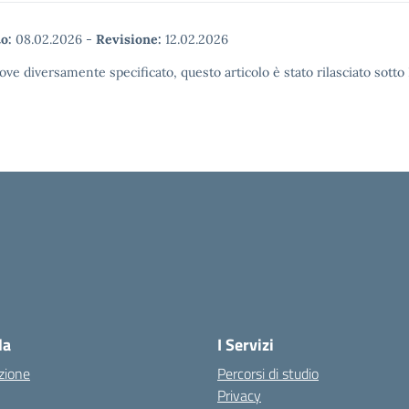
o:
08.02.2026
-
Revisione:
12.02.2026
ove diversamente specificato, questo articolo è stato rilasciato sott
la scuola
la
I Servizi
zione
Percorsi di studio
Privacy