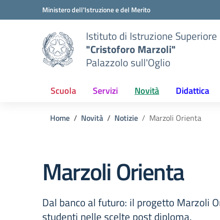
Vai ai contenuti
Vai al menu di navigazione
Vai al footer
Ministero dell'Istruzione e del Merito
Istituto di Istruzione Superiore
"Cristoforo Marzoli"
Palazzolo sull'Oglio
Scuola
Servizi
Novità
Didattica
Home
Novità
Notizie
Marzoli Orienta
Marzoli Orienta
Dal banco al futuro: il progetto Marzoli O
studenti nelle scelte post diploma.