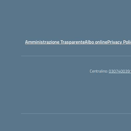
Amministrazione Trasparente
Albo online
Privacy Poli
Centralino:
030740039