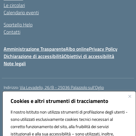
Le circolari
Calendario eventi
Sportello Help
Contatti
Amministrazione Trasparente
Albo online
Privacy Policy
Dichiarazione di accessibilità
Obiettivi di accessibilità
Note legali
Indirizzo:
Via Levadello, 26/B - 25036 Palazzolo sull'Oglio
Centralino:
0307400391
Email:
bsis01800p@istruzione.it
Posta elettronica certificata (PEC):
Cookies e altri strumenti di tracciamento
bsis01800p@pec.istruzione.it
Codice fiscale: 91011920179
Il nostro Istituto non utilizza strumenti di profilazione degli utenti -
Codice meccanografico:
BSIS01800P
sono utilizzati esclusivamente cookies tecnici necessari al
Codice Indice delle Pubbliche Amministrazioni (IPA): istsc_bsis01800p
corretto funzionamento del sito, alla fruibilità dei servizi
Codice unico di fatturazione (CUF): UFLUYU
istituzionali e alla sua accessibilità – sono utilizzati, inoltre,