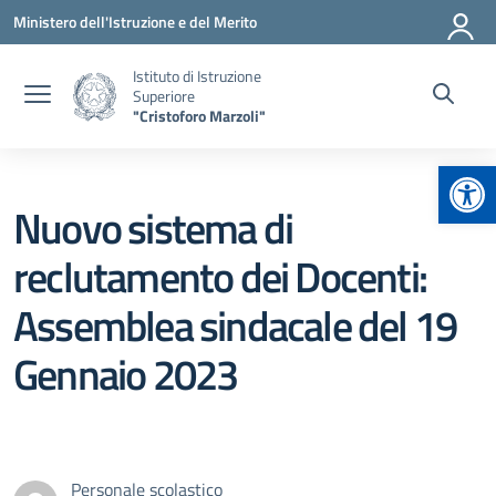
Vai ai contenuti
Vai al menu di navigazione
Vai al footer
Ministero dell'Istruzione e del Merito
Istituto di Istruzione
Superiore
"Cristoforo Marzoli"
Apr
Nuovo sistema di
reclutamento dei Docenti:
Assemblea sindacale del 19
Gennaio 2023
Personale scolastico