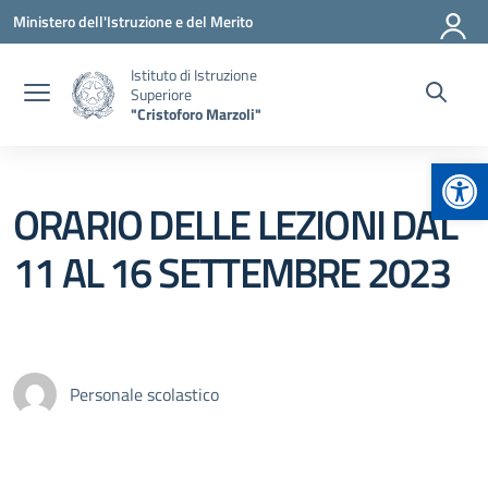
Vai ai contenuti
Vai al menu di navigazione
Vai al footer
Ministero dell'Istruzione e del Merito
Istituto di Istruzione
Superiore
"Cristoforo Marzoli"
Apr
ORARIO DELLE LEZIONI DAL
11 AL 16 SETTEMBRE 2023
Personale scolastico