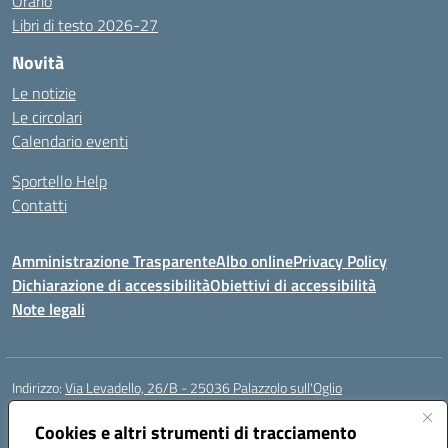
Orario
Libri di testo 2026-27
Novità
Le notizie
Le circolari
Calendario eventi
Sportello Help
Contatti
Amministrazione Trasparente
Albo online
Privacy Policy
Dichiarazione di accessibilità
Obiettivi di accessibilità
Note legali
Indirizzo:
Via Levadello, 26/B - 25036 Palazzolo sull'Oglio
Centralino:
0307400391
Email:
bsis01800p@istruzione.it
Posta elettronica certificata (PEC):
Cookies e altri strumenti di tracciamento
bsis01800p@pec.istruzione.it