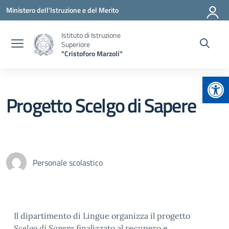
Vai ai contenuti
Vai al menu di navigazione
Vai al footer
Ministero dell'Istruzione e del Merito
Istituto di Istruzione
Superiore
"Cristoforo Marzoli"
Apr
Progetto Scelgo di Sapere
Personale scolastico
Il dipartimento di Lingue organizza il progetto
Scelgo di Sapere
finalizzato al recupero e