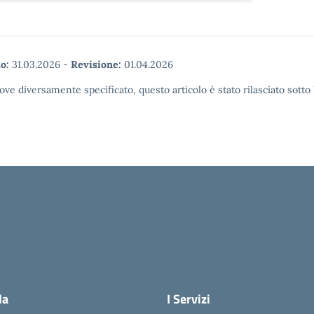
o:
31.03.2026
-
Revisione:
01.04.2026
ove diversamente specificato, questo articolo è stato rilasciato sott
la scuola
la
I Servizi