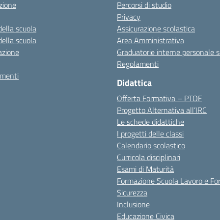
zione
Percorsi di studio
Privacy
della scuola
Assicurazione scolastica
della scuola
Area Amministrativa
azione
Graduatorie interne personale s
Regolamenti
amenti
Didattica
Offerta Formativa – PTOF
Progetto Alternativa all’IRC
Le schede didattiche
I progetti delle classi
Calendario scolastico
Curricola disciplinari
Esami di Maturità
Formazione Scuola Lavoro e Fo
Sicurezza
Inclusione
Educazione Civica