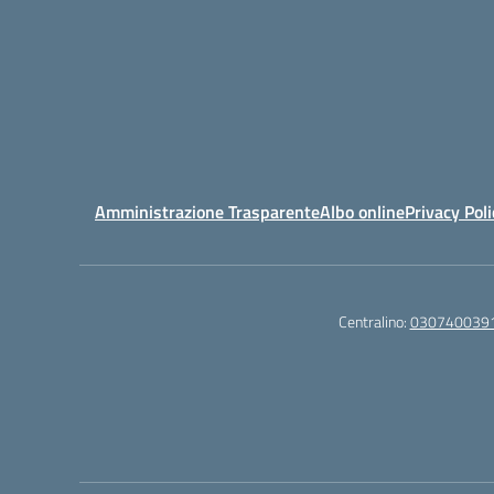
Amministrazione Trasparente
Albo online
Privacy Poli
Centralino:
030740039