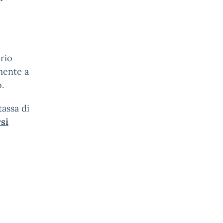
ario
amente a
.
tassa di
si