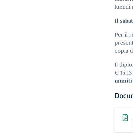
lunedì 
Il saba
Per il 
present
copia d
Il dipl
€ 15,13
muniti 
Docu