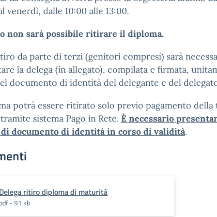
al venerdì, dalle 10:00 alle 13:00.
to non sarà possibile ritirare il diploma.
ritiro da parte di terzi (genitori compresi) sarà necess
are la delega (in allegato), compilata e firmata, unit
el documento di identità del delegante e del delegato
oma potrà essere ritirato solo previo pagamento della 
 tramite sistema Pago in Rete.
È necessario presentar
di documento di identità in corso di validità
.
menti
Delega ritiro diploma di maturità
pdf - 91 kb