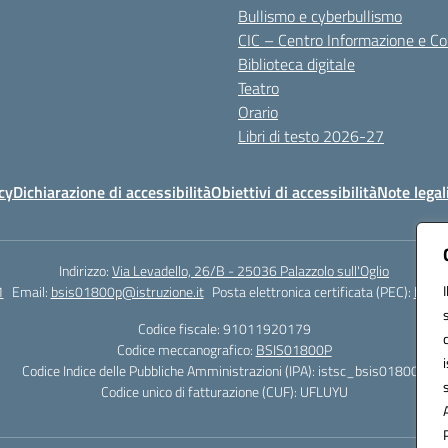
Bullismo e cyberbullismo
CIC – Centro Informazione e C
Biblioteca digitale
Teatro
Orario
Libri di testo 2026-27
cy
Dichiarazione di accessibilità
Obiettivi di accessibilità
Note legal
Indirizzo:
Via Levadello, 26/B - 25036 Palazzolo sull'Oglio
1
Email:
bsis01800p@istruzione.it
Posta elettronica certificata (PEC):
bsis0
Codice fiscale: 91011920179
Codice meccanografico:
BSIS01800P
Codice Indice delle Pubbliche Amministrazioni (IPA): istsc_bsis01800p
Codice unico di fatturazione (CUF): UFLUYU