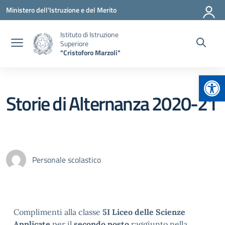
Vai ai contenuti
Vai al menu di navigazione
Vai al footer
Ministero dell'Istruzione e del Merito
Istituto di Istruzione
Superiore
"Cristoforo Marzoli"
Apr
Storie di Alternanza 2020-21
Personale scolastico
Complimenti alla classe
5I Liceo delle Scienze
Applicate
per il
secondo posto
raggiunto nella