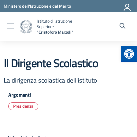
Vai ai contenuti
Vai al menu di navigazione
Vai al footer
Ministero dell'Istruzione e del Merito
Istituto di Istruzione
Superiore
"Cristoforo Marzoli"
Apr
Il Dirigente Scolastico
La dirigenza scolastica dell'istituto
Argomenti
Presidenza