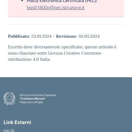
Posta Elettronica Certificata (PEC):
bsis01800p@pec.istruzione.it
Pubblicato:
23.01.2024
-
Revisione:
30.05.2024
Eccetto dove diversamente specificato, questo articolo è
stato rilasciato sotto Licenza Creative Commons
Attribuzione 4.0 Italia.
Istituto di Istruzione Superiore
"Cristoforo Marzoli"
Palazzolo sull'Oglio
— Visita la pagina iniziale della scuola
Link Esterni
MIUR