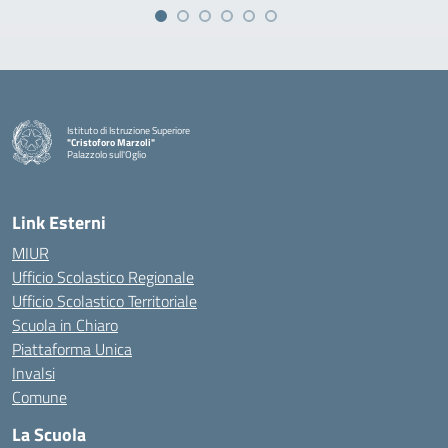
Istituto di Istruzione Superiore
"Cristoforo Marzoli"
Palazzolo sull'Oglio
— Visita la pagina iniziale della scuola
Link Esterni
MIUR
Ufficio Scolastico Regionale
Ufficio Scolastico Territoriale
Scuola in Chiaro
Piattaforma Unica
Invalsi
Comune
La Scuola