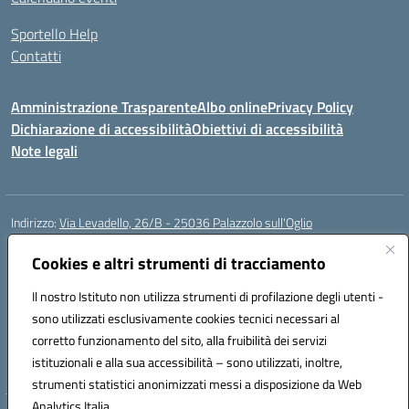
Sportello Help
Contatti
Amministrazione Trasparente
Albo online
Privacy Policy
Dichiarazione di accessibilità
Obiettivi di accessibilità
Note legali
Indirizzo:
Via Levadello, 26/B - 25036 Palazzolo sull'Oglio
Centralino:
0307400391
Email:
bsis01800p@istruzione.it
Posta elettronica certificata (PEC):
Cookies e altri strumenti di tracciamento
bsis01800p@pec.istruzione.it
Codice fiscale: 91011920179
Il nostro Istituto non utilizza strumenti di profilazione degli utenti -
Codice meccanografico:
BSIS01800P
sono utilizzati esclusivamente cookies tecnici necessari al
Codice Indice delle Pubbliche Amministrazioni (IPA): istsc_bsis01800p
corretto funzionamento del sito, alla fruibilità dei servizi
Codice unico di fatturazione (CUF): UFLUYU
istituzionali e alla sua accessibilità – sono utilizzati, inoltre,
strumenti statistici anonimizzati messi a disposizione da Web
Analytics Italia.