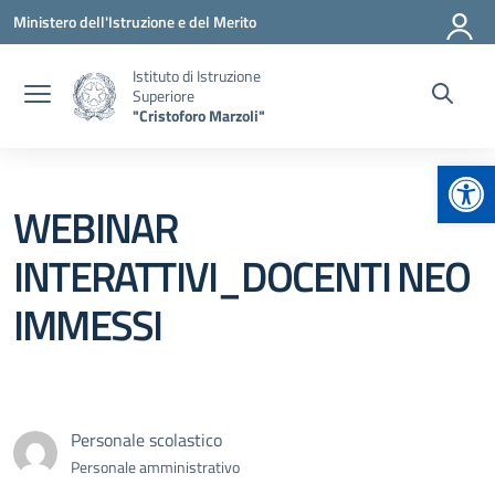
Vai ai contenuti
Vai al menu di navigazione
Vai al footer
Ministero dell'Istruzione e del Merito
Istituto di Istruzione
Superiore
"Cristoforo Marzoli"
Apr
WEBINAR
INTERATTIVI_DOCENTI NEO
IMMESSI
Personale scolastico
Personale amministrativo