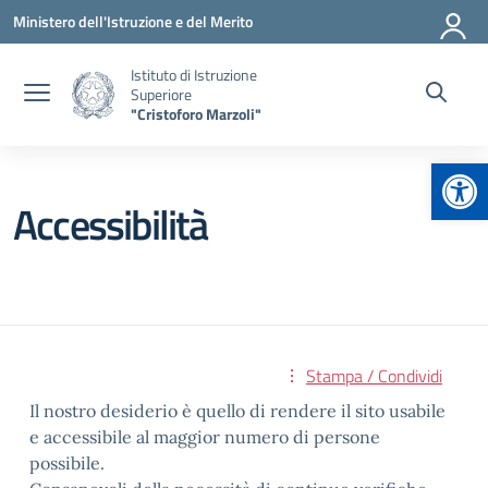
Vai ai contenuti
Vai al menu di navigazione
Vai al footer
Ministero dell'Istruzione e del Merito
Istituto di Istruzione
Superiore
"Cristoforo Marzoli"
Apr
Accessibilità
Stampa / Condividi
Il nostro desiderio è quello di rendere il sito usabile
e accessibile al maggior numero di persone
possibile.