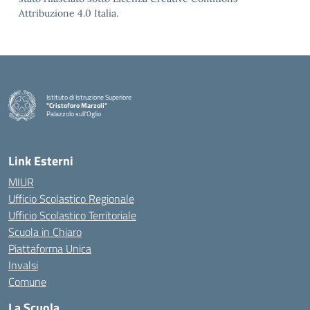
Attribuzione 4.0 Italia.
Istituto di Istruzione Superiore
"Cristoforo Marzoli"
Palazzolo sull'Oglio
— Visita la pagina iniziale della scuola
Link Esterni
MIUR
Ufficio Scolastico Regionale
Ufficio Scolastico Territoriale
Scuola in Chiaro
Piattaforma Unica
Invalsi
Comune
La Scuola