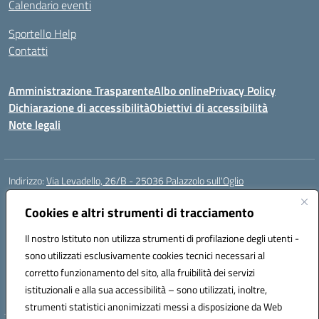
Calendario eventi
Sportello Help
Contatti
Amministrazione Trasparente
Albo online
Privacy Policy
Dichiarazione di accessibilità
Obiettivi di accessibilità
Note legali
Indirizzo:
Via Levadello, 26/B - 25036 Palazzolo sull'Oglio
Centralino:
0307400391
Email:
bsis01800p@istruzione.it
Posta elettronica certificata (PEC):
Cookies e altri strumenti di tracciamento
bsis01800p@pec.istruzione.it
Codice fiscale: 91011920179
Il nostro Istituto non utilizza strumenti di profilazione degli utenti -
Codice meccanografico:
BSIS01800P
sono utilizzati esclusivamente cookies tecnici necessari al
Codice Indice delle Pubbliche Amministrazioni (IPA): istsc_bsis01800p
corretto funzionamento del sito, alla fruibilità dei servizi
Codice unico di fatturazione (CUF): UFLUYU
istituzionali e alla sua accessibilità – sono utilizzati, inoltre,
strumenti statistici anonimizzati messi a disposizione da Web