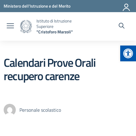
Vai ai contenuti
Vai al menu di navigazione
Vai al footer
Ministero dell'Istruzione e del Merito
Istituto di Istruzione
Superiore
"Cristoforo Marzoli"
Apr
Calendari Prove Orali
recupero carenze
Personale scolastico