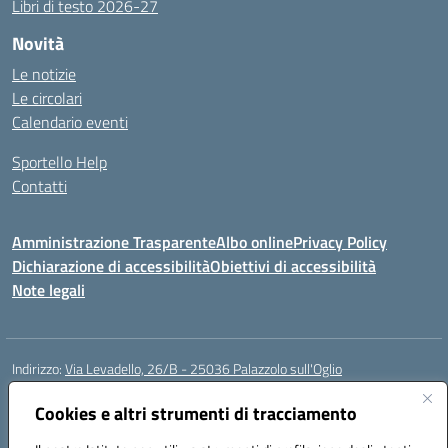
Libri di testo 2026-27
Novità
Le notizie
Le circolari
Calendario eventi
Sportello Help
Contatti
Amministrazione Trasparente
Albo online
Privacy Policy
Dichiarazione di accessibilità
Obiettivi di accessibilità
Note legali
Indirizzo:
Via Levadello, 26/B - 25036 Palazzolo sull'Oglio
Centralino:
0307400391
Email:
bsis01800p@istruzione.it
Posta elettronica certificata (PEC):
Cookies e altri strumenti di tracciamento
bsis01800p@pec.istruzione.it
Codice fiscale: 91011920179