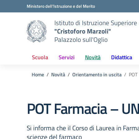
Vai ai contenuti
Vai al menu di navigazione
Vai al footer
Ministero dell'Istruzione e del Merito
Istituto di Istruzione Superiore
"Cristoforo Marzoli"
Palazzolo sull'Oglio
Scuola
Servizi
Novità
Didattica
Home
Novità
Orientamento in uscita
POT 
POT Farmacia – U
Si informa che il Corso di Laurea in Farma
scienze del farmaco