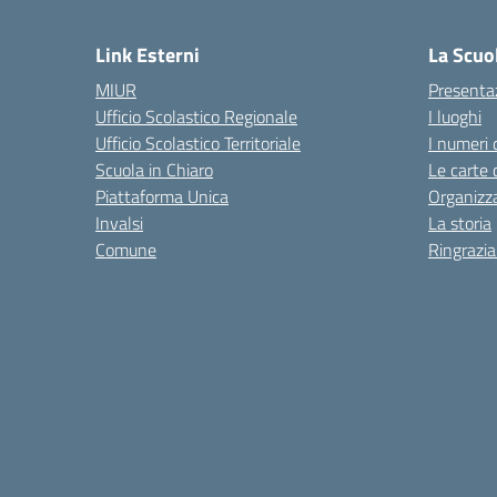
— Visita la pagina iniziale del
Link Esterni
La Scuo
MIUR
Presenta
Ufficio Scolastico Regionale
I luoghi
Ufficio Scolastico Territoriale
I numeri 
Scuola in Chiaro
Le carte 
Piattaforma Unica
Organizz
Invalsi
La storia
Comune
Ringrazi