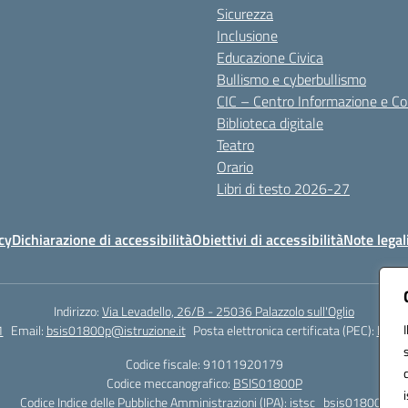
Sicurezza
Inclusione
Educazione Civica
Bullismo e cyberbullismo
CIC – Centro Informazione e C
Biblioteca digitale
Teatro
Orario
Libri di testo 2026-27
cy
Dichiarazione di accessibilità
Obiettivi di accessibilità
Note legal
Indirizzo:
Via Levadello, 26/B - 25036 Palazzolo sull'Oglio
1
Email:
bsis01800p@istruzione.it
Posta elettronica certificata (PEC):
bsis0
Codice fiscale: 91011920179
Codice meccanografico:
BSIS01800P
Codice Indice delle Pubbliche Amministrazioni (IPA): istsc_bsis01800p