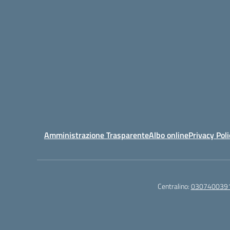
Amministrazione Trasparente
Albo online
Privacy Poli
Centralino:
030740039