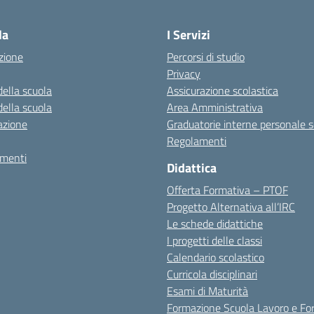
la scuola
la
I Servizi
zione
Percorsi di studio
Privacy
della scuola
Assicurazione scolastica
della scuola
Area Amministrativa
azione
Graduatorie interne personale s
Regolamenti
amenti
Didattica
Offerta Formativa – PTOF
Progetto Alternativa all’IRC
Le schede didattiche
I progetti delle classi
Calendario scolastico
Curricola disciplinari
Esami di Maturità
Formazione Scuola Lavoro e Fo