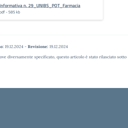
Informativa n. 29_UNIBS_POT_Farmacia
pdf - 585 kb
o:
19.12.2024
-
Revisione:
19.12.2024
ove diversamente specificato, questo articolo è stato rilasciato sott