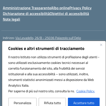
Amministrazione Trasparente
Albo online
Privacy Policy
Dichiarazione di accessibilità
Obiettivi di accessibilità
Note legali
Indirizzo:
Via Levadello, 26/B - 25036 Palazzolo sull'Oglio
Centralino:
0307400391
Email:
bsis01800p@istruzione.it
Posta elettronica certificata (PEC):
Cookies e altri strumenti di tracciamento
bsis01800p@pec.istruzione.it
Codice fiscale: 91011920179
Il nostro Istituto non utilizza strumenti di profilazione degli utenti -
Codice meccanografico:
BSIS01800P
sono utilizzati esclusivamente cookies tecnici necessari al
Codice Indice delle Pubbliche Amministrazioni (IPA): istsc_bsis01800p
corretto funzionamento del sito, alla fruibilità dei servizi
Codice unico di fatturazione (CUF): UFLUYU
istituzionali e alla sua accessibilità – sono utilizzati, inoltre,
strumenti statistici anonimizzati messi a disposizione da Web
Analytics Italia.
Hosting & Powered by 3D Solution S.r.l.
Per saperne di più sul nostro sito, consulta la ns.
Cookie Policy.
Concept & Design by Designers Italia
Personalizza
Rifiuta tutto
Accettare tutto