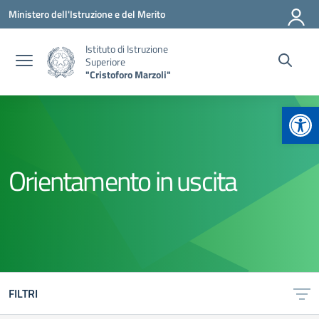
Vai ai contenuti
Vai al menu di navigazione
Vai al footer
Ministero dell'Istruzione e del Merito
Istituto di Istruzione
Superiore
"Cristoforo Marzoli"
Apr
Orientamento in uscita
FILTRI