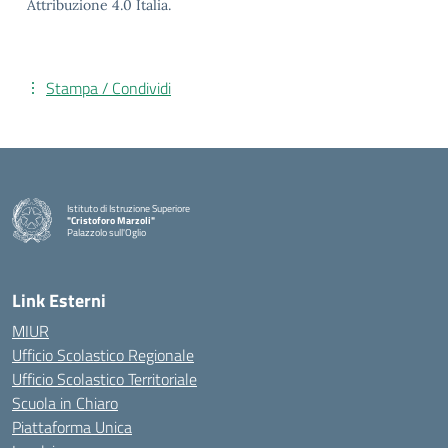
Attribuzione 4.0 Italia.
Stampa / Condividi
Istituto di Istruzione Superiore
"Cristoforo Marzoli"
Palazzolo sull'Oglio
— Visita la pagina iniziale della scuola
Link Esterni
MIUR
Ufficio Scolastico Regionale
Ufficio Scolastico Territoriale
Scuola in Chiaro
Piattaforma Unica