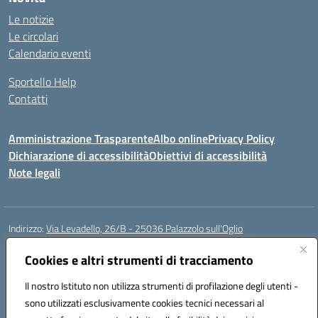
Le notizie
Le circolari
Calendario eventi
Sportello Help
Contatti
Amministrazione Trasparente
Albo online
Privacy Policy
Dichiarazione di accessibilità
Obiettivi di accessibilità
Note legali
Indirizzo:
Via Levadello, 26/B - 25036 Palazzolo sull'Oglio
Centralino:
0307400391
Email:
bsis01800p@istruzione.it
Posta elettronica certificata (PEC):
Cookies e altri strumenti di tracciamento
bsis01800p@pec.istruzione.it
Codice fiscale: 91011920179
Il nostro Istituto non utilizza strumenti di profilazione degli utenti -
Codice meccanografico:
BSIS01800P
sono utilizzati esclusivamente cookies tecnici necessari al
Codice Indice delle Pubbliche Amministrazioni (IPA): istsc_bsis01800p