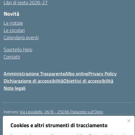
Libri di testo 2026-27
Novità
Le notizie
Le circolari
Calendario eventi
Sportello Help
Contatti
Amministrazione Trasparente
Albo online
Privacy Policy
Dichiarazione di accessibilità
Obiettivi di accessibilità
Note legali
Indirizzo:
Via Levadello, 26/B - 25036 Palazzolo sull'Oglio
Centralino:
0307400391
Email:
bsis01800p@istruzione.it
Posta elettronica certificata (PEC):
Cookies e altri strumenti di tracciamento
bsis01800p@pec.istruzione.it