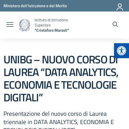
Vai ai contenuti
Vai al menu di navigazione
Vai al footer
Ministero dell'Istruzione e del Merito
Istituto di Istruzione
Superiore
"Cristoforo Marzoli"
Apr
UNIBG – NUOVO CORSO DI
LAUREA “DATA ANALYTICS,
ECONOMIA E TECNOLOGIE
DIGITALI”
Presentazione del nuovo corso di Laurea
triennale in DATA ANALYTICS, ECONOMIA E