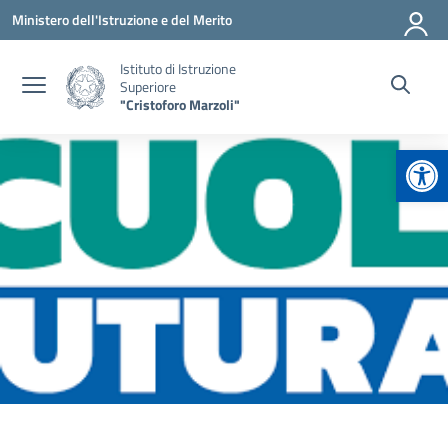
Vai ai contenuti
Vai al menu di navigazione
Vai al footer
Ministero dell'Istruzione e del Merito
Istituto di Istruzione
Superiore
"Cristoforo Marzoli"
Apr