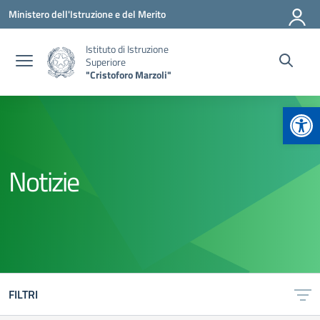
Vai ai contenuti
Vai al menu di navigazione
Vai al footer
Ministero dell'Istruzione e del Merito
Istituto di Istruzione
Superiore
"Cristoforo Marzoli"
Apr
Notizie
FILTRI