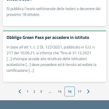
Si pubblica l’orario settimanale delle lezioni a decorrere dal
prossimo 18 ottobre.
Obbligo Green Pass per accedere in istituto
In base all’art 1, c. 2 DL 122/2021, pubblicato in G.U. n.
217 del 10.09.21, si informa che “fino al 31.12.2021
[…] chiunque accede alle strutture delle Istituzioni
scolastiche […] deve possedere ed è tenuto ad esibire la
certificazione […]
1
2
3
…
15
16
17
Pagina precedente
Pagina succes