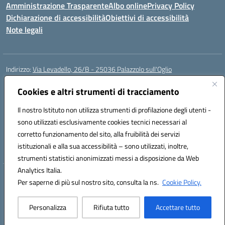
Amministrazione Trasparente
Albo online
Privacy Policy
Dichiarazione di accessibilità
Obiettivi di accessibilità
Note legali
Indirizzo:
Via Levadello, 26/B - 25036 Palazzolo sull'Oglio
Centralino:
0307400391
Email:
bsis01800p@istruzione.it
Posta elettronica certificata (PEC):
Cookies e altri strumenti di tracciamento
bsis01800p@pec.istruzione.it
Codice fiscale: 91011920179
Il nostro Istituto non utilizza strumenti di profilazione degli utenti -
Codice meccanografico:
BSIS01800P
sono utilizzati esclusivamente cookies tecnici necessari al
Codice Indice delle Pubbliche Amministrazioni (IPA): istsc_bsis01800p
corretto funzionamento del sito, alla fruibilità dei servizi
Codice unico di fatturazione (CUF): UFLUYU
istituzionali e alla sua accessibilità – sono utilizzati, inoltre,
strumenti statistici anonimizzati messi a disposizione da Web
Analytics Italia.
Hosting & Powered by 3D Solution S.r.l.
Per saperne di più sul nostro sito, consulta la ns.
Cookie Policy.
Concept & Design by Designers Italia
Personalizza
Rifiuta tutto
Accettare tutto