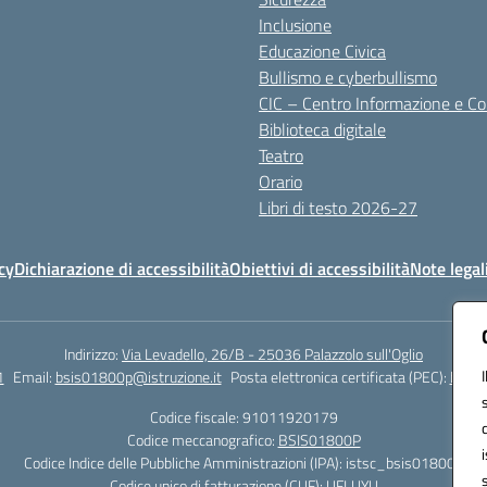
Inclusione
Educazione Civica
Bullismo e cyberbullismo
CIC – Centro Informazione e C
Biblioteca digitale
Teatro
Orario
Libri di testo 2026-27
cy
Dichiarazione di accessibilità
Obiettivi di accessibilità
Note legal
Indirizzo:
Via Levadello, 26/B - 25036 Palazzolo sull'Oglio
1
Email:
bsis01800p@istruzione.it
Posta elettronica certificata (PEC):
bsis0
Codice fiscale: 91011920179
Codice meccanografico:
BSIS01800P
Codice Indice delle Pubbliche Amministrazioni (IPA): istsc_bsis01800p
Codice unico di fatturazione (CUF): UFLUYU