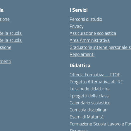
la
I Servizi
zione
Percorsi di studio
Privacy
della scuola
Assicurazione scolastica
della scuola
Area Amministrativa
azione
Graduatorie interne personale s
Regolamenti
amenti
Didattica
Offerta Formativa – PTOF
Progetto Alternativa all’IRC
Le schede didattiche
I progetti delle classi
Calendario scolastico
Curricola disciplinari
Esami di Maturità
Formazione Scuola Lavoro e Fo
Sicurezza