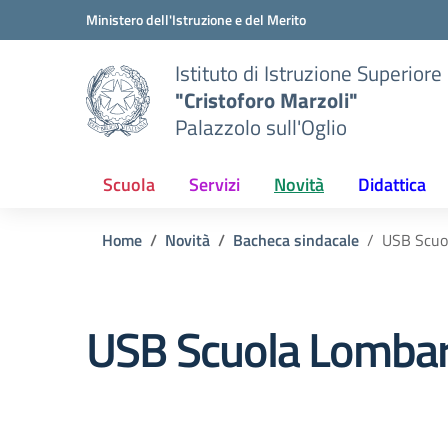
Vai ai contenuti
Vai al menu di navigazione
Vai al footer
Ministero dell'Istruzione e del Merito
Istituto di Istruzione Superiore
"Cristoforo Marzoli"
Palazzolo sull'Oglio
Scuola
Servizi
Novità
Didattica
Home
Novità
Bacheca sindacale
USB Scuol
USB Scuola Lombard