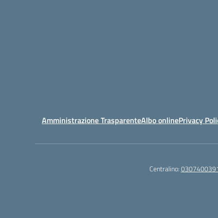
Amministrazione Trasparente
Albo online
Privacy Poli
Centralino:
030740039