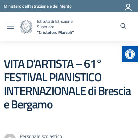
Vai ai contenuti
Vai al menu di navigazione
Vai al footer
Ministero dell'Istruzione e del Merito
Istituto di Istruzione
Superiore
"Cristoforo Marzoli"
Apr
VITA D’ARTISTA – 61°
FESTIVAL PIANISTICO
INTERNAZIONALE di Brescia
e Bergamo
Personale scolastico