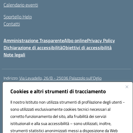
Calendario eventi
Sportello Help
Contatti
Amministrazione Trasparente
Albo online
Privacy Policy
Dichiarazione di accessibilità
Obiettivi di accessibilità
Note legali
Indirizzo:
Via Levadello, 26/B - 25036 Palazzolo sull'Oglio
Centralino:
0307400391
Email:
bsis01800p@istruzione.it
Posta elettronica certificata (PEC):
Cookies e altri strumenti di tracciamento
bsis01800p@pec.istruzione.it
Codice fiscale: 91011920179
Il nostro Istituto non utilizza strumenti di profilazione degli utenti -
Codice meccanografico:
BSIS01800P
sono utilizzati esclusivamente cookies tecnici necessari al
Codice Indice delle Pubbliche Amministrazioni (IPA): istsc_bsis01800p
corretto funzionamento del sito, alla fruibilità dei servizi
Codice unico di fatturazione (CUF): UFLUYU
istituzionali e alla sua accessibilità – sono utilizzati, inoltre,
strumenti statistici anonimizzati messi a disposizione da Web