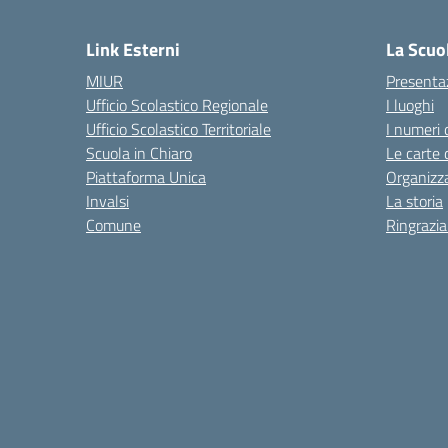
— Visita la pagina iniziale del
Link Esterni
La Scuo
MIUR
Presenta
Ufficio Scolastico Regionale
I luoghi
Ufficio Scolastico Territoriale
I numeri 
Scuola in Chiaro
Le carte 
Piattaforma Unica
Organizz
Invalsi
La storia
Comune
Ringrazi