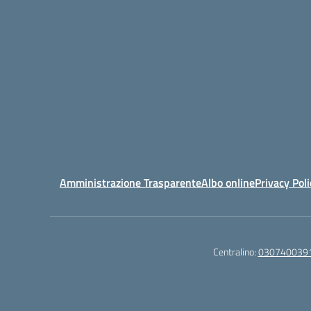
Amministrazione Trasparente
Albo online
Privacy Poli
Centralino:
030740039