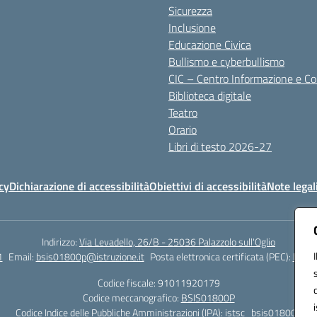
Sicurezza
Inclusione
Educazione Civica
Bullismo e cyberbullismo
CIC – Centro Informazione e C
Biblioteca digitale
Teatro
Orario
Libri di testo 2026-27
cy
Dichiarazione di accessibilità
Obiettivi di accessibilità
Note legal
Indirizzo:
Via Levadello, 26/B - 25036 Palazzolo sull'Oglio
1
Email:
bsis01800p@istruzione.it
Posta elettronica certificata (PEC):
bsis0
Codice fiscale: 91011920179
Codice meccanografico:
BSIS01800P
Codice Indice delle Pubbliche Amministrazioni (IPA): istsc_bsis01800p