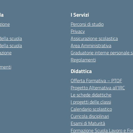
la scuola
la
I Servizi
zione
Percorsi di studio
Privacy
della scuola
Assicurazione scolastica
della scuola
Area Amministrativa
azione
Graduatorie interne personale s
Regolamenti
amenti
Didattica
Offerta Formativa – PTOF
Progetto Alternativa all’IRC
Le schede didattiche
I progetti delle classi
Calendario scolastico
Curricola disciplinari
Esami di Maturità
Formazione Scuola Lavoro e Fo