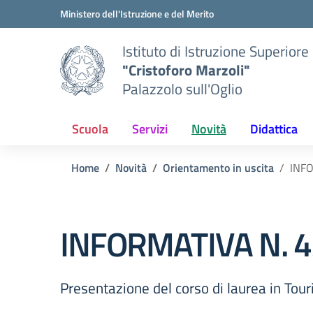
Vai ai contenuti
Vai al menu di navigazione
Vai al footer
Ministero dell'Istruzione e del Merito
Istituto di Istruzione Superiore
"Cristoforo Marzoli"
Palazzolo sull'Oglio
Scuola
Servizi
Novità
Didattica
Home
Novità
Orientamento in uscita
INFO
INFORMATIVA N. 4
Presentazione del corso di laurea in To