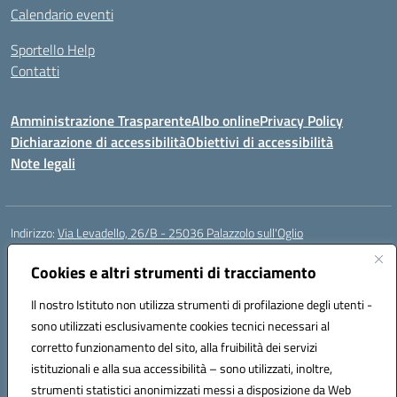
Calendario eventi
Sportello Help
Contatti
Amministrazione Trasparente
Albo online
Privacy Policy
Dichiarazione di accessibilità
Obiettivi di accessibilità
Note legali
Indirizzo:
Via Levadello, 26/B - 25036 Palazzolo sull'Oglio
Centralino:
0307400391
Email:
bsis01800p@istruzione.it
Posta elettronica certificata (PEC):
Cookies e altri strumenti di tracciamento
bsis01800p@pec.istruzione.it
Codice fiscale: 91011920179
Il nostro Istituto non utilizza strumenti di profilazione degli utenti -
Codice meccanografico:
BSIS01800P
sono utilizzati esclusivamente cookies tecnici necessari al
Codice Indice delle Pubbliche Amministrazioni (IPA): istsc_bsis01800p
corretto funzionamento del sito, alla fruibilità dei servizi
Codice unico di fatturazione (CUF): UFLUYU
istituzionali e alla sua accessibilità – sono utilizzati, inoltre,
strumenti statistici anonimizzati messi a disposizione da Web